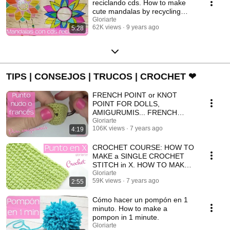
reciclando cds. How to make
cute mandalas by recycling
cds.
Gloriarte
62K views
9 years ago
5:28
TIPS | CONSEJOS | TRUCOS | CROCHET ❤
FRENCH POINT or KNOT
POINT FOR DOLLS,
AMIGURUMIS... FRENCH
POINT or KNOT POINT.
Gloriarte
106K views
7 years ago
4:19
CROCHET COURSE: HOW TO
MAKE a SINGLE CROCHET
STITCH in X. HOW TO MAKE a
SINGLE CROCHET STITCH in
Gloriarte
59K views
7 years ago
2:55
X.
Cómo hacer un pompón en 1
minuto. How to make a
pompon in 1 minute.
Gloriarte