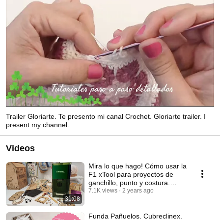
Trailer Gloriarte. Te presento mi canal Crochet. Gloriarte trailer. I
present my channel.
Videos
Mira lo que hago! Cómo usar la
F1 xTool para proyectos de
ganchillo, punto y costura.
Creative Ideas
7.1K views
2 years ago
31:08
Funda Pañuelos. Cubreclinex.