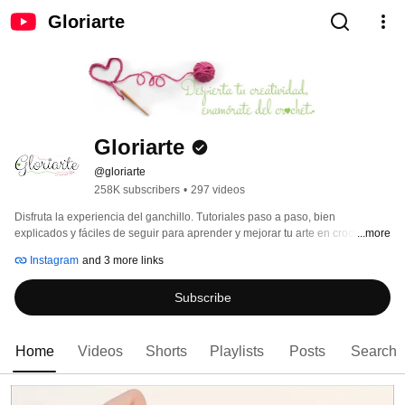
Gloriarte
Gloriarte
@gloriarte
258K subscribers
•
297 videos
Disfruta la experiencia del ganchillo. Tutoriales paso a paso, bien 
explicados y fáciles de seguir para aprender y mejorar tu arte en crochet. 
...more
Instagram
and 3 more links
Subscribe
Home
Videos
Shorts
Playlists
Posts
Search