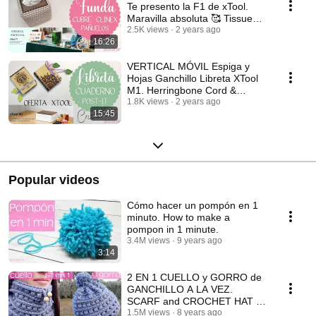
Te presento la F1 de xTool.
Maravilla absoluta 🥰 Tissue
Cover Crochet.
2.5K views
2 years ago
16:26
VERTICAL MÓVIL Espiga y
Hojas Ganchillo Libreta XTool
M1. Herringbone Cord &
Crochet Leaves Notebook
1.8K views
2 years ago
15:45
Popular videos
Cómo hacer un pompón en 1
minuto. How to make a
pompon in 1 minute.
3.4M views
9 years ago
3:14
2 EN 1 CUELLO y GORRO de
GANCHILLO A LA VEZ.
SCARF and CROCHET HAT AT
THE SAME TIME.
1.5M views
8 years ago