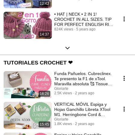
12:42
• HAT | NECK • 2 IN 1!
CROCHET IN ALL SIZES. TIP
FOR PERFECT ENGLISH RIB
CROCHET
824K views
5 years ago
14:37
TUTORIALES CROCHET ❤
Funda Pañuelos. Cubreclinex.
Te presento la F1 de xTool.
Maravilla absoluta 🥰 Tissue
Cover Crochet.
Gloriarte
2.5K views
2 years ago
16:26
VERTICAL MÓVIL Espiga y
Hojas Ganchillo Libreta XTool
M1. Herringbone Cord &
Crochet Leaves Notebook
Gloriarte
1.8K views
2 years ago
15:45
Espiga y Hojas Ganchillo