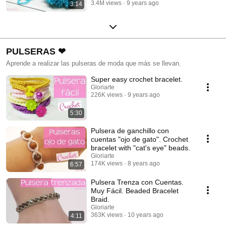
3.4M views
9 years ago
3:14
PULSERAS ❤
Aprende a realizar las pulseras de moda que más se llevan.
Super easy crochet bracelet.
Gloriarte
226K views
9 years ago
5:30
Pulsera de ganchillo con
cuentas "ojo de gato". Crochet
bracelet with "cat's eye" beads.
Gloriarte
174K views
8 years ago
6:57
Pulsera Trenza con Cuentas.
Muy Fácil. Beaded Bracelet
Braid.
Gloriarte
363K views
10 years ago
4:11