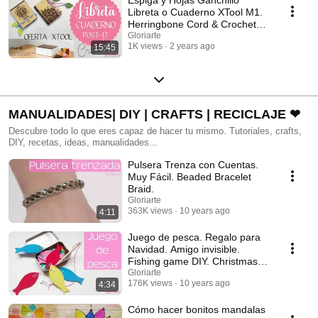
Libreta o Cuaderno XTool M1.
Herringbone Cord & Crochet
Leaves for Notebook
Gloriarte
1K views
2 years ago
15:45
MANUALIDADES| DIY | CRAFTS | RECICLAJE ❤
Descubre todo lo que eres capaz de hacer tu mismo. Tutoriales, crafts,
DIY, recetas, ideas, manualidades...
Pulsera Trenza con Cuentas.
Muy Fácil. Beaded Bracelet
Braid.
Gloriarte
363K views
10 years ago
4:11
Juego de pesca. Regalo para
Navidad. Amigo invisible.
Fishing game DIY. Christmas
gift.
Gloriarte
176K views
10 years ago
4:34
Cómo hacer bonitos mandalas