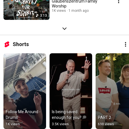
Glaubenszentrum Family
Worship
1K views
1 month ago
3:13
Shorts
Follow Me Around - 
Is being saved 
Drums
enough for you? 💭
PART 2
1K views
3.5K views
698 views