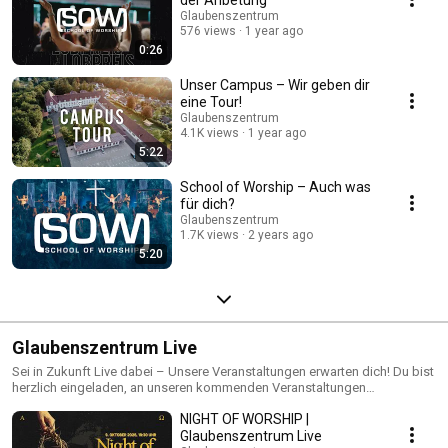
Glaubenszentrum
576 views
1 year ago
0:26
Unser Campus – Wir geben dir
eine Tour!
Glaubenszentrum
4.1K views
1 year ago
5:22
School of Worship – Auch was
für dich?
Glaubenszentrum
1.7K views
2 years ago
5:20
Glaubenszentrum Live
Sei in Zukunft Live dabei – Unsere Veranstaltungen erwarten dich! Du bist
herzlich eingeladen, an unseren kommenden Veranstaltungen
teilzunehmen! Wir bieten viele unterschiedliche Events, bei denen wir uns
NIGHT OF WORSHIP |
nach Gott ausstrecken und ihn besser kennenlernen möchten. Egal, wo
du herkommst und was dich bewegt – Wir freuen uns darauf, dich vor Ort
Glaubenszentrum Live