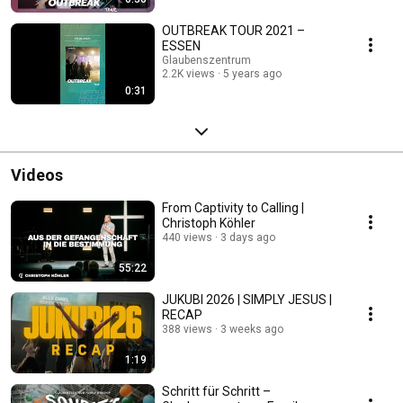
OUTBREAK TOUR 2021 –
ESSEN
Glaubenszentrum
2.2K views
5 years ago
0:31
Videos
From Captivity to Calling |
Christoph Köhler
440 views
3 days ago
55:22
JUKUBI 2026 | SIMPLY JESUS |
RECAP
388 views
3 weeks ago
1:19
Schritt für Schritt –