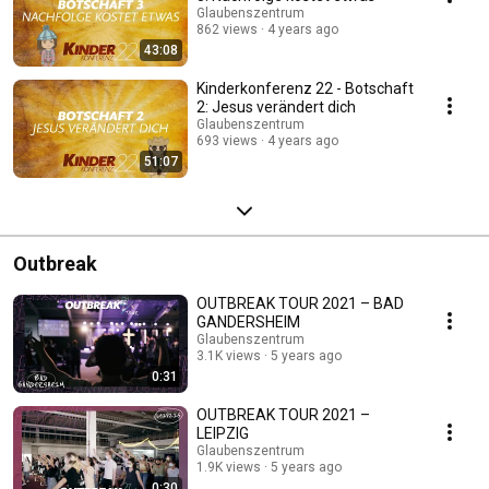
Glaubenszentrum
862 views
4 years ago
43:08
Kinderkonferenz 22 - Botschaft
2: Jesus verändert dich
Glaubenszentrum
693 views
4 years ago
51:07
Outbreak
OUTBREAK TOUR 2021 – BAD
GANDERSHEIM
Glaubenszentrum
3.1K views
5 years ago
0:31
OUTBREAK TOUR 2021 –
LEIPZIG
Glaubenszentrum
1.9K views
5 years ago
0:30