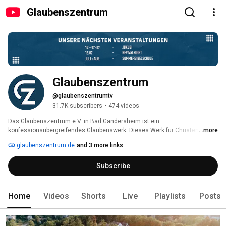
Glaubenszentrum
Glaubenszentrum
@glaubenszentrumtv
31.7K subscribers
•
474 videos
Das Glaubenszentrum e.V. in Bad Gandersheim ist ein 
konfessionsübergreifendes Glaubenswerk. Dieses Werk für Christen 
...more
verschiedener gemeindlicher Ausrichtungen ist in erster Linie eine 
glaubenszentrum.de
and 3 more links
Bibelschule, aber auch ein Gebets- und Konferenzzentrum sowie eine 
Missionsbasis für internationale Hilfsprojekte. Junge und Alte, Singles, 
Subscribe
Verheiratete und Familien mit Kindern kommen für eine gewisse Zeit 
hierher, um Gott zu erleben, ihren Glauben zu stärken, die Bibel zu 
studieren und ihr Leben neu auszurichten. 
Home
Videos
Shorts
Live
Playlists
Posts