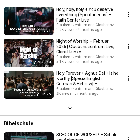
Holy, holy, holy + You deserve
everything (Spontaneous) –
Faith Center Live
Glaubenszentrum and Glaubenszentrum Live
1.9K views
4 months ago
18:31
Night of Worship – Februar
2026 | Glaubenszentrum Live,
Clara Heinze
Glaubenszentrum and Glaubenszentrum Live
5.1K views
5 months ago
2:25:48
Holy Forever + Agnus Dei + Is he
worthy [Special English,
German & Hebrew] –
Glaubenszentrum Live
Glaubenszentrum and Glaubenszentrum Live
2K views
5 months ago
15:25
Bibelschule
SCHOOL OF WORSHIP – Schule
der Anbetung