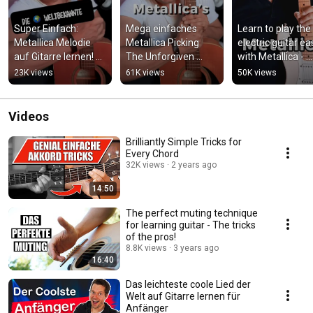
Super Einfach: 
Mega einfaches 
Learn to play the 
Metallica Melodie 
Metallica Picking 
electric guitar eas
auf Gitarre lernen! 
The Unforgiven 
with Metallica - 
#gitarrelernen 
#gitarrentutorial 
#guitartutorial
23K views
61K views
50K views
#metallica
#metallica
Videos
Brilliantly Simple Tricks for
Every Chord
32K views
2 years ago
14:50
The perfect muting technique
for learning guitar - The tricks
of the pros!
8.8K views
3 years ago
16:40
Das leichteste coole Lied der
Welt auf Gitarre lernen für
Anfänger