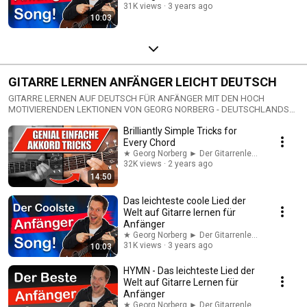
31K views
3 years ago
10:03
GITARRE LERNEN ANFÄNGER LEICHT DEUTSCH
GITARRE LERNEN AUF DEUTSCH FÜR ANFÄNGER MIT DEN HOCH
MOTIVIERENDEN LEKTIONEN VON GEORG NORBERG - DEUTSCHLANDS
BEKANNTESTER GITARRENLEHRER VOM
Brilliantly Simple Tricks for
HTTPS://WWW.GITARRENINSTITUT.COM/
Every Chord
★ Georg Norberg ► Der Gitarrenlehrer
32K views
2 years ago
14:50
Das leichteste coole Lied der
Welt auf Gitarre lernen für
Anfänger
★ Georg Norberg ► Der Gitarrenlehrer
31K views
3 years ago
10:03
HYMN - Das leichteste Lied der
Welt auf Gitarre Lernen für
Anfänger
★ Georg Norberg ► Der Gitarrenlehrer