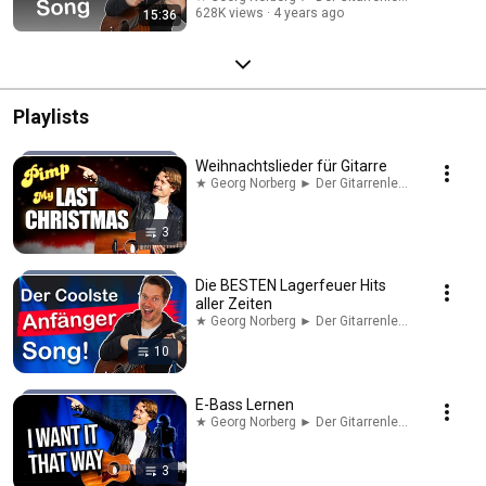
628K views
4 years ago
15:36
Playlists
Weihnachtslieder für Gitarre
★ Georg Norberg ► Der Gitarrenlehrer · Playlist
3
Die BESTEN Lagerfeuer Hits
aller Zeiten
★ Georg Norberg ► Der Gitarrenlehrer · Playlist
10
E-Bass Lernen
★ Georg Norberg ► Der Gitarrenlehrer · Playlist
3