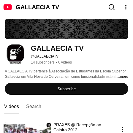
GALLAECIA TV
GALLAECIA TV
@GALLAECIATV
14 subscribers
•
6 videos
A GALLAECIA TV pertence à Associação de Estudantes da Escola Superior 
Gallaecia em Vila Nova de Cerveira, tem como funcionalidade ostentar 
...more
todos os eventos elaborados e apoiados pela mesma através de Media 
Report, Fotografia e Video. 
Subscribe
Videos
Search
PRAXES @ Recepção ao
Caloiro 2012