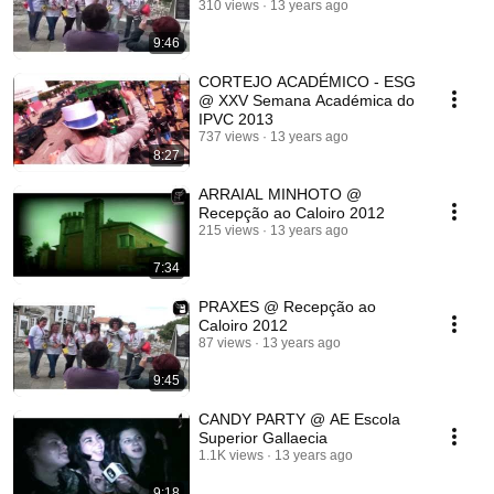
310 views
13 years ago
9:46
CORTEJO ACADÉMICO - ESG
@ XXV Semana Académica do
IPVC 2013
737 views
13 years ago
8:27
ARRAIAL MINHOTO @
Recepção ao Caloiro 2012
215 views
13 years ago
7:34
PRAXES @ Recepção ao
Caloiro 2012
87 views
13 years ago
9:45
CANDY PARTY @ AE Escola
Superior Gallaecia
1.1K views
13 years ago
9:18