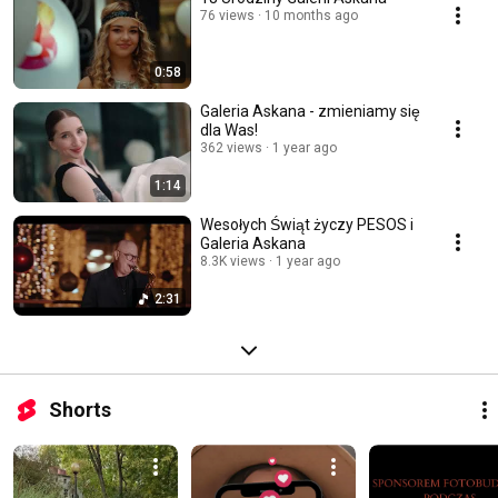
76 views
10 months ago
0:58
Galeria Askana - zmieniamy się
dla Was!
362 views
1 year ago
1:14
Wesołych Świąt życzy PESOS i
Galeria Askana
8.3K views
1 year ago
2:31
Shorts