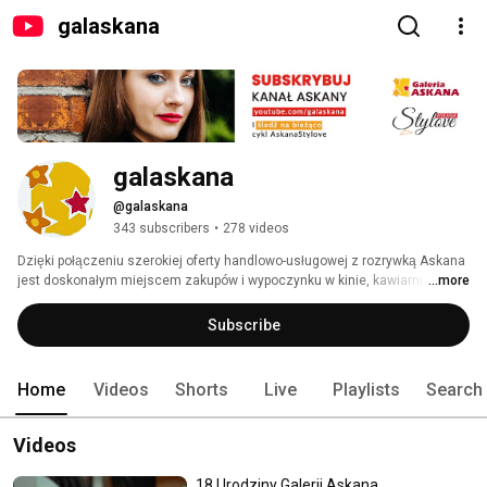
galaskana
galaskana
@galaskana
343 subscribers
•
278 videos
Dzięki połączeniu szerokiej oferty handlowo-usługowej z rozrywką Askana 
jest doskonałym miejscem zakupów i wypoczynku w kinie, kawiarni czy 
...more
restauracji. 
Subscribe
Home
Videos
Shorts
Live
Playlists
Search
Videos
18 Urodziny Galerii Askana