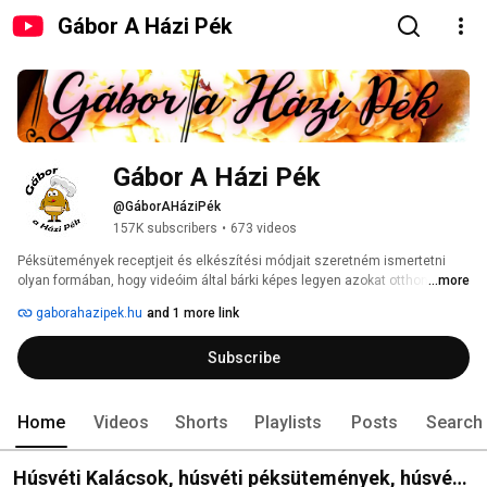
Gábor A Házi Pék
Gábor A Házi Pék
@GáborAHáziPék
157K subscribers
•
673 videos
Péksütemények receptjeit és elkészítési módjait szeretném ismertetni 
olyan formában, hogy videóim által bárki képes legyen azokat otthon házi 
...more
körülmények között pékségek minőséget megközelítőleg vagy akár jobban 
gaborahazipek.hu
and 1 more link
is elkészíteni. 
Subscribe
Home
Videos
Shorts
Playlists
Posts
Search
Húsvéti Kalácsok, húsvéti péksütemények, húsvéti