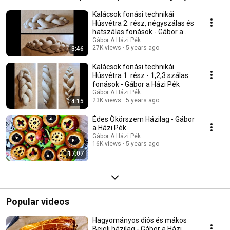
sütemények, avagy Gábor a Házi Pék Húsvéti
Kalácsok fonási technikái
ajánlatai
Húsvétra 2. rész, négyszálas és
hatszálas fonások - Gábor a
Házi Pék
Gábor A Házi Pék
27K views
5 years ago
3:46
Kalácsok fonási technikái
Húsvétra 1. rész - 1,2,3 szálas
fonások - Gábor a Házi Pék
Gábor A Házi Pék
23K views
5 years ago
4:15
Édes Ökörszem Házilag - Gábor
a Házi Pék
Gábor A Házi Pék
16K views
5 years ago
17:07
Popular videos
Hagyományos diós és mákos
Bejgli házilag - Gábor a Házi