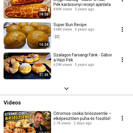
Pék karácsonyi recept ajánlata
849K views
5 years ago
18:26
Super Bun Recipe
638K views
5 years ago
CC
16:24
Szalagos Farsangi Fánk - Gábor
a Házi Pék
629K views
5 years ago
21:36
Videos
Citromos-csokis briószsemle –
elképesztően puha és foszlós!
2.7K views
2 days ago