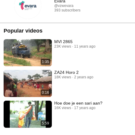
Evara
@vzwevara
393 subscribers
Popular videos
MVI 2865
23K views
11 years ago
1:35
ZA24 Horo 2
18K views
2 years ago
0:16
Hoe doe je een sari aan?
16K views
17 years ago
5:59