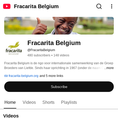
Fracarita Belgium
Fracarita Belgium
@FracaritaBelgium
480 subscribers
•
148 videos
Fracarita Belgium is de ngo voor internationale samenwerking van de Groep 
Broeders van Liefde. Sinds haar oprichting in 1967 (onder de naam Caraes) 
...more
ondersteunt Fracarita Belgium de projecten van de congregatie in Afrika, met 
fracarita-belgium.org
and 5 more links
focus op het Grote Merengebied. Deze projecten situeren zich binnen drie 
domeinen: 
Subscribe
Home
Videos
Shorts
Playlists
Videos