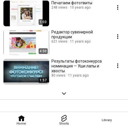
Печатаем фототвиты
248 views
10 years ago
1:03
Редактор сувенирной
продукции
621 views
11 years ago
4:50
Результаты фотоконкурса
номинация — Уши лапы и
хвосты
80 views
11 years ago
1:57
Library
Home
Shorts