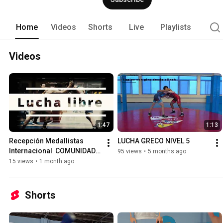
Home
Videos
Shorts
Live
Playlists
Videos
1:47
1:13
Recepción Medallistas 
LUCHA GRECO NIVEL 5
Internacional  COMUNIDAD 
95 views
•
5 months ago
DE MADRID
15 views
•
1 month ago
Shorts