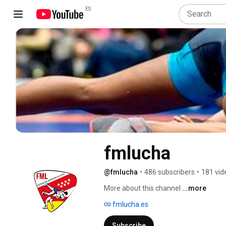
ES
fmlucha
@fmlucha
•
486 subscribers
•
181 vid
More about this channel
...more
fmlucha.es
Subscribe