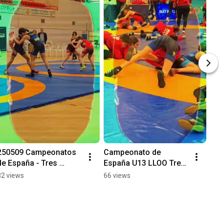
250509 Campeonatos 
Campeonato de 
de España - Tres 
España U13 LLOO Tres 
Cantos
Cantos
82 views
66 views