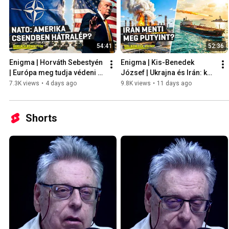
54:41
52:36
Enigma | Horváth Sebestyén 
Enigma | Kis-Benedek 
| Európa meg tudja védeni 
József | Ukrajna és Irán: két 
magát Amerika nélkül?
háború, két eszkalációs 
7.3K views
•
4 days ago
9.8K views
•
11 days ago
spirál
Shorts