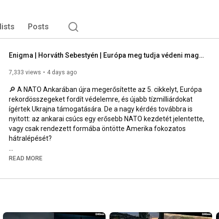
lists
Posts
Enigma | Horváth Sebestyén | Európa meg tudja védeni magát Amerika nélkül?
7,333 views
4 days ago
🔎 A NATO Ankarában újra megerősítette az 5. cikkelyt, Európa 
rekordösszegeket fordít védelemre, és újabb tízmilliárdokat 
ígértek Ukrajna támogatására. De a nagy kérdés továbbra is 
nyitott: az ankarai csúcs egy erősebb NATO kezdetét jelentette, 
vagy csak rendezett formába öntötte Amerika fokozatos 
hátralépését?

🎙️ Mai vendégem Horváth Sebestyén közgazdász, aki 
READ MORE
figyelemmel kíséri az európai védelmi ipart és a NATO 
működését. Vele beszélgetünk az ankarai NATO-csúcsról, 
Trump és a szövetség viszonyáról, az európai védelmi ipar 
problémáiról és Ukrajna lehetséges szerepéről Európa keleti 
védelmében.
