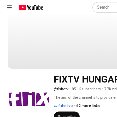
FIXTV HUNGAR
@fixhdtv
•
85.1K subscribers
•
7.7K vi
The aim of the channel is to provide en
fixhd.tv
and 2 more links
Subscribe