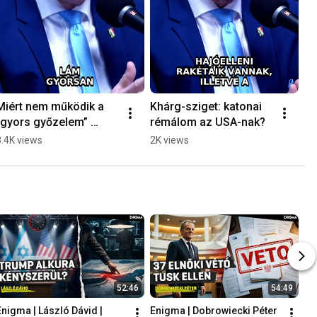
Miért nem működik a 
Khárg-sziget: katonai 
„gyors győzelem” 
rémálom az USA-nak?
Iránnál?
8.4K views
2K views
52:46
54:49
Enigma | László Dávid | 
Enigma | Dobrowiecki Péter 