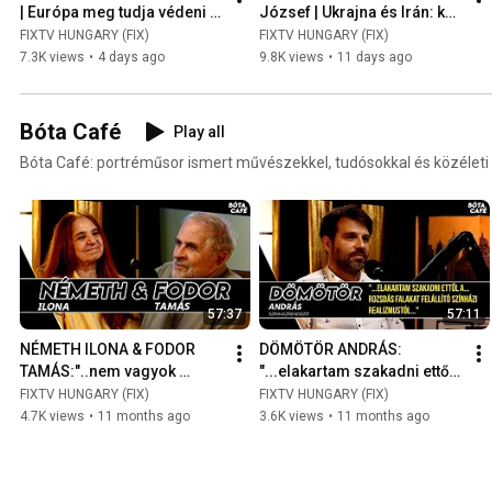
| Európa meg tudja védeni 
József | Ukrajna és Irán: két 
magát Amerika nélkül?
háború, két eszkalációs 
FIXTV HUNGARY (FIX)
FIXTV HUNGARY (FIX)
spirál
7.3K views
•
4 days ago
9.8K views
•
11 days ago
Bóta Café
Play all
Bóta Café: portréműsor ismert művészekkel, tudósokkal és közéleti
57:37
57:11
NÉMETH ILONA & FODOR 
DÖMÖTÖR ANDRÁS: 
TAMÁS:"..nem vagyok 
"...elakartam szakadni ettől 
televíziósorozatban, mert 
a...rozsdás falakat felállító 
FIXTV HUNGARY (FIX)
FIXTV HUNGARY (FIX)
az jelenti az ismertséget 
színházi realizmustól..."
4.7K views
•
11 months ago
3.6K views
•
11 months ago
csak.."