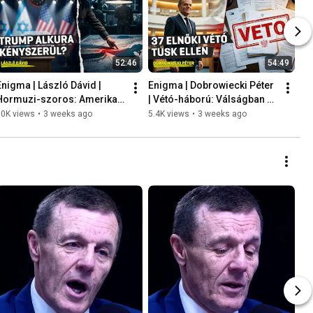
52:46
54:49
Enigma | László Dávid | 
Enigma | Dobrowiecki Péter 
Hormuzi-szoros: Amerika 
| Vétó-háború: Válságban a 
átvenné az irányítást?
Tusk-kormány?
10K views
•
3 weeks ago
5.4K views
•
3 weeks ago