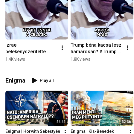
Izrael 
Trump béna kacsa lesz 
belekényszerítette 
hamarosan? #Trump 
Amerikát a háborúba? 
#geopolitika #Irán
1.4K views
1.8K views
#Trump #Irán #Izrael
Enigma
Play all
54:41
52:36
Enigma | Horváth Sebestyén 
Enigma | Kis-Benedek 