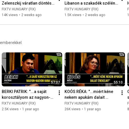
Zelenszkij váratlan döntése: 
Libanon a szakadék szélén: 
geopolitika mélyebb összefüggései, iratkozz fel az Enigmára!
mi lesz az ukrán 
Mi vár ránk Dél-Libanonban?
FIXTV HUNGARY (FIX)
FIXTV HUNGARY (FIX)
drónháborúval?
14K views
•
2 weeks ago
1.5K views
•
2 weeks ago
 emberekkel.
57:07
55:10
BERKI PATRIK: "...a saját 
KOÓS RÉKA: "...miért kéne 
korosztályom az nagyon-
nekem apukám dalait 
nagyon haragudott..."
énekelni?"
FIXTV HUNGARY (FIX)
FIXTV HUNGARY (FIX)
2.5K views
•
1 year ago
26K views
•
1 year ago
8