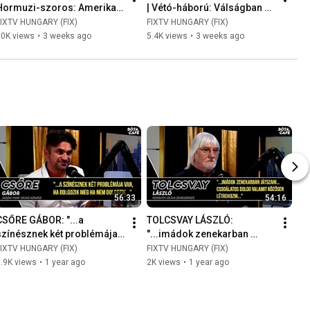
Hormuzi-szoros: Amerika 
| Vétó-háború: Válságban a 
átvenné az irányítást?
Tusk-kormány?
FIXTV HUNGARY (FIX)
FIXTV HUNGARY (FIX)
10K views
•
3 weeks ago
5.4K views
•
3 weeks ago
56:33
54:16
CSŐRE GÁBOR: "...a 
TOLCSVAY LÁSZLÓ: 
színésznek két problémája 
"...imádok zenekarban 
van, ha dolgozik meg ha 
játszani...csodálatos dolog 
FIXTV HUNGARY (FIX)
FIXTV HUNGARY (FIX)
nem dolgozik..."
valamit közösen 
.9K views
•
1 year ago
2K views
•
1 year ago
létrehozni..."