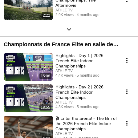
Aftermovie
ATHLÉ TV
2.9K views
4 months ago
2:22
Championnats de France Elite en salle de
Clermont 2026
Highlights - Day 1 | 2026
French Elite Indoor
Championships
ATHLÉ TV
4.4K views
5 months ago
15:08
Highlights - Day 2 | 2026
French Elite Indoor
Championships
ATHLÉ TV
4.8K views
5 months ago
18:55
🎬 Enter the arena! - The film of
the 2026 French Elite Indoor
Championships
ATHLÉ TV