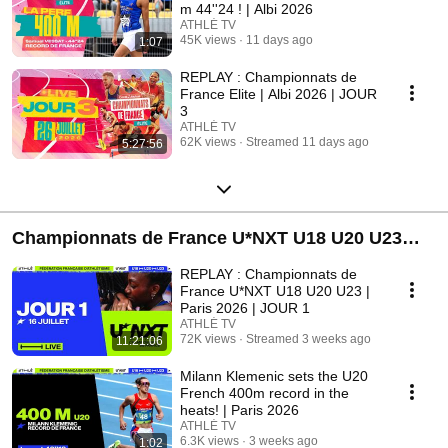
m 44''24 ! | Albi 2026
ATHLÉ TV
45K views
11 days ago
1:07
REPLAY : Championnats de
France Elite | Albi 2026 | JOUR
3
ATHLÉ TV
62K views
Streamed 11 days ago
5:27:56
Championnats de France U*NXT U18 U20 U23
Paris 2026
REPLAY : Championnats de
France U*NXT U18 U20 U23 |
Paris 2026 | JOUR 1
ATHLÉ TV
72K views
Streamed 3 weeks ago
11:21:06
Milann Klemenic sets the U20
French 400m record in the
heats! | Paris 2026
ATHLÉ TV
6.3K views
3 weeks ago
1:02