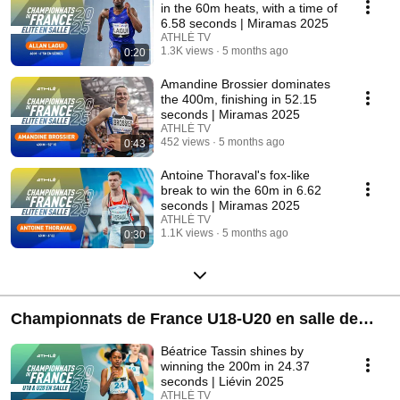
in the 60m heats, with a time of
6.58 seconds | Miramas 2025
ATHLÉ TV
1.3K views
5 months ago
0:20
Amandine Brossier dominates
the 400m, finishing in 52.15
seconds | Miramas 2025
ATHLÉ TV
452 views
5 months ago
0:43
Antoine Thoraval's fox-like
break to win the 60m in 6.62
seconds | Miramas 2025
ATHLÉ TV
1.1K views
5 months ago
0:30
Championnats de France U18-U20 en salle de
Liévin 2025
Béatrice Tassin shines by
winning the 200m in 24.37
seconds | Liévin 2025
ATHLÉ TV