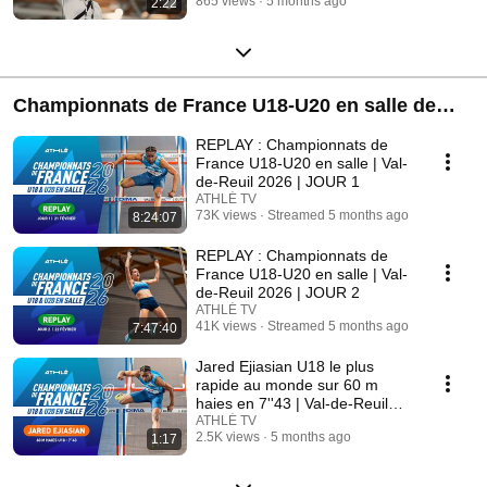
865 views
5 months ago
2:22
Championnats de France U18-U20 en salle de
Val-de-Reuil 2026
REPLAY : Championnats de
France U18-U20 en salle | Val-
de-Reuil 2026 | JOUR 1
ATHLÉ TV
73K views
Streamed 5 months ago
8:24:07
REPLAY : Championnats de
France U18-U20 en salle | Val-
de-Reuil 2026 | JOUR 2
ATHLÉ TV
41K views
Streamed 5 months ago
7:47:40
Jared Ejiasian U18 le plus
rapide au monde sur 60 m
haies en 7''43 | Val-de-Reuil
2026
ATHLÉ TV
2.5K views
5 months ago
1:17