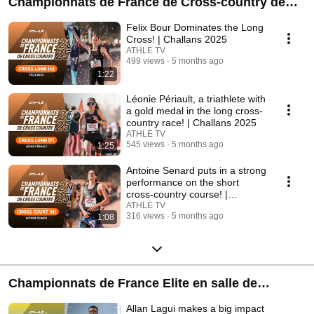
Championnats de France de Cross-country de
Challans 2025
Felix Bour Dominates the Long
Cross! | Challans 2025
ATHLÉ TV
499 views
5 months ago
1:22
Léonie Périault, a triathlete with
a gold medal in the long cross-
country race! | Challans 2025
ATHLÉ TV
545 views
5 months ago
1:25
Antoine Senard puts in a strong
performance on the short
cross-country course! |
Challans 2025
ATHLÉ TV
316 views
5 months ago
1:08
Championnats de France Elite en salle de
Miramas 2025
Allan Lagui makes a big impact