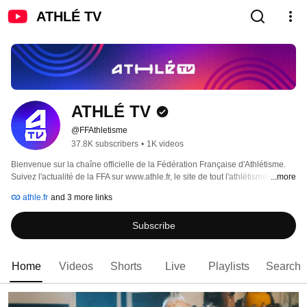
ATHLÉ TV
ATHLÉ TV
@FFAthletisme
37.8K subscribers
•
1K videos
Bienvenue sur la chaîne officielle de la Fédération Française d'Athlétisme. 
Suivez l'actualité de la FFA sur www.athle.fr, le site de tout l'athlétisme. 
...more
athle.fr
and 3 more links
Subscribe
Home
Videos
Shorts
Live
Playlists
Search