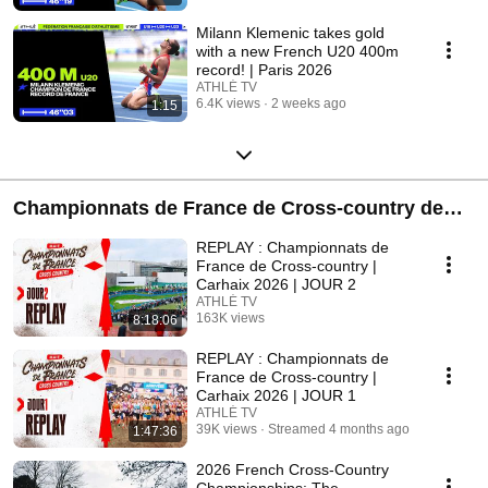
Milann Klemenic takes gold
with a new French U20 400m
record! | Paris 2026
ATHLÉ TV
6.4K views
2 weeks ago
1:15
Championnats de France de Cross-country de
Carhaix 2026
REPLAY : Championnats de
France de Cross-country |
Carhaix 2026 | JOUR 2
ATHLÉ TV
163K views
8:18:06
Streamed 4 months ago
REPLAY : Championnats de
France de Cross-country |
Carhaix 2026 | JOUR 1
ATHLÉ TV
39K views
Streamed 4 months ago
1:47:36
2026 French Cross-Country
Championships: The