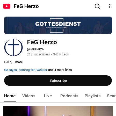
FeG Herzo
FeG Herzo
@FeGHerzo
263 subscribers
•
343 videos
Hallo, 
...more
paypal.com/cgi-bin/webscr
and 4 more links
Subscribe
Home
Videos
Live
Podcasts
Playlists
Sear