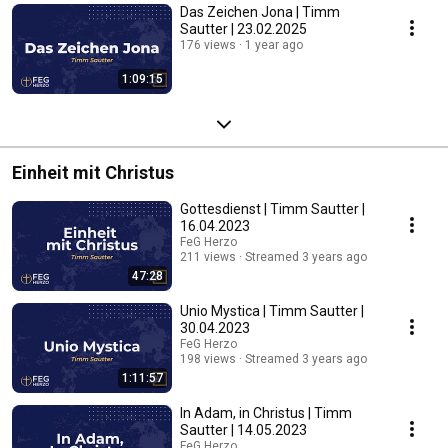
Das Zeichen Jona | Timm
Sautter | 23.02.2025
176 views
1 year ago
1:09:15
Einheit mit Christus
Gottesdienst | Timm Sautter |
16.04.2023
FeG Herzo
211 views
Streamed 3 years ago
47:28
Unio Mystica | Timm Sautter |
30.04.2023
FeG Herzo
198 views
Streamed 3 years ago
1:11:57
In Adam, in Christus | Timm
Sautter | 14.05.2023
FeG Herzo