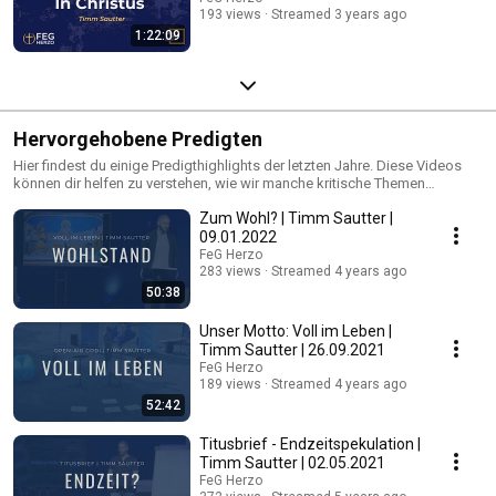
193 views
Streamed 3 years ago
1:22:09
Hervorgehobene Predigten
Hier findest du einige Predigthighlights der letzten Jahre. Diese Videos
können dir helfen zu verstehen, wie wir manche kritische Themen
theologisch angehen und sie sind deshalb ein guter Einblick in unsere
Zum Wohl? | Timm Sautter |
Gemeinde.
09.01.2022
FeG Herzo
283 views
Streamed 4 years ago
50:38
Unser Motto: Voll im Leben |
Timm Sautter | 26.09.2021
FeG Herzo
189 views
Streamed 4 years ago
52:42
Titusbrief - Endzeitspekulation |
Timm Sautter | 02.05.2021
FeG Herzo