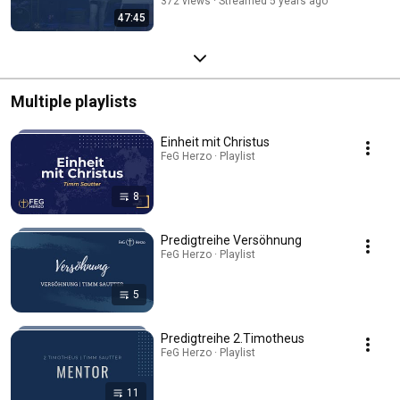
372 views
Streamed 5 years ago
47:45
Multiple playlists
Einheit mit Christus
FeG Herzo · Playlist
8
Predigtreihe Versöhnung
FeG Herzo · Playlist
5
Predigtreihe 2.Timotheus
FeG Herzo · Playlist
11