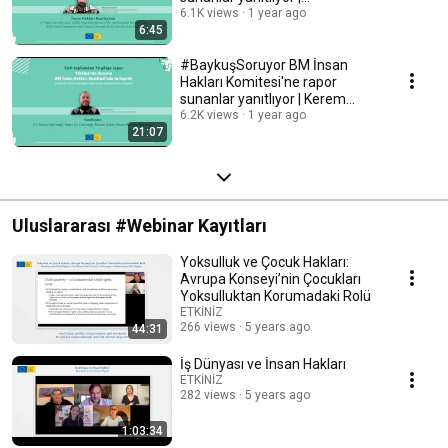
Muhammed Ünsal, MLSA
6.1K views
1 year ago
6:45
#BaykuşSoruyor BM İnsan
Hakları Komitesi'ne rapor
sunanlar yanıtlıyor | Kerem
Dikmen, Kaos GL
6.2K views
1 year ago
21:07
Uluslararası #Webinar Kayıtları
Yoksulluk ve Çocuk Hakları:
Avrupa Konseyi’nin Çocukları
Yoksulluktan Korumadaki Rolü
ETKİNİZ
266 views
5 years ago
44:31
İş Dünyası ve İnsan Hakları
ETKİNİZ
282 views
5 years ago
1:03:34