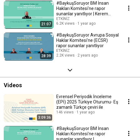
#BaykuşSoruyor BM İnsan
Hakları Komitesi'ne rapor
sunanlar yanıtlıyor | Kerem
Dikmen, Kaos GL
ETKİNİZ
6.2K views
1 year ago
21:07
#BaykuşSoruyor Avrupa Sosyal
Haklar Komitesi'ne (ECSR)
rapor sunanlar yanıtlıyor
ETKİNİZ
2.2K views
2 years ago
28:39
Videos
Evrensel Periyodik İnceleme
(EPİ) 2025 Türkiye Oturumu- Eş
zamanlı Türkçe çeviri ile
146 views
1 year ago
3:09:36
#BaykuşSoruyor BM İnsan
Hakları Komitesi'ne rapor
sunanlar yanıtlıyor |