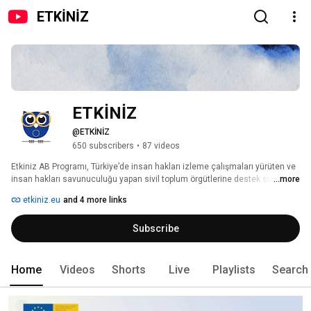
ETKİNİZ
ETKİNİZ
@ETKİNİZ
650 subscribers
•
87 videos
Etkiniz AB Programı, Türkiye’de insan hakları izleme çalışmaları yürüten ve 
insan hakları savunuculuğu yapan sivil toplum örgütlerine destek sunuyor. 
...more
etkiniz.eu
and 4 more links
Subscribe
Home
Videos
Shorts
Live
Playlists
Search