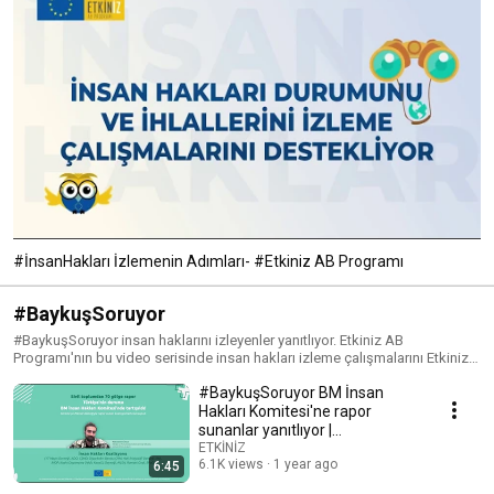
#İnsanHakları İzlemenin Adımları- #Etkiniz AB Programı
#BaykuşSoruyor
#BaykuşSoruyor insan haklarını izleyenler yanıtlıyor. Etkiniz AB
Programı'nın bu video serisinde insan hakları izleme çalışmalarını Etkiniz
desteğiyle yürüten sivil toplum temsilcileri söz alıyor. Farklı hak alanlarında
#BaykuşSoruyor BM İnsan
sivil toplumun sesini dinlemek ve insan haklarının gelişimini izlemek için
#BaykuşSoruyor etiketini takip edin.
Hakları Komitesi'ne rapor
sunanlar yanıtlıyor |
Muhammed Ünsal, MLSA
ETKİNİZ
6.1K views
1 year ago
6:45