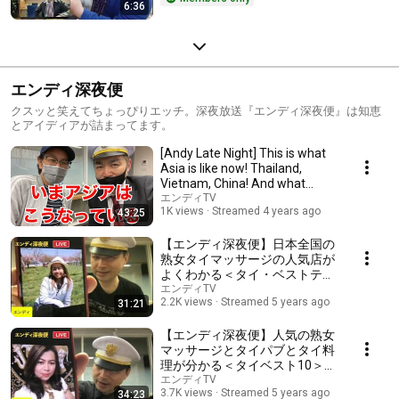
6:36
エンディ深夜便
クスッと笑えてちょっぴりエッチ。深夜放送『エンディ深夜便』は知恵
とアイディアが詰まってます。
[Andy Late Night] This is what
Asia is like now! Thailand,
Vietnam, China! And what
about Japan i...
エンディTV
1K views
Streamed 4 years ago
43:25
【エンディ深夜便】日本全国の
熟女タイマッサージの人気店が
よくわかる＜タイ・ベストテン
＞
エンディTV
2.2K views
Streamed 5 years ago
31:21
【エンディ深夜便】人気の熟女
マッサージとタイパブとタイ料
理が分かる＜タイベスト10＞
（2021年6月28日）
エンディTV
3.7K views
Streamed 5 years ago
34:23