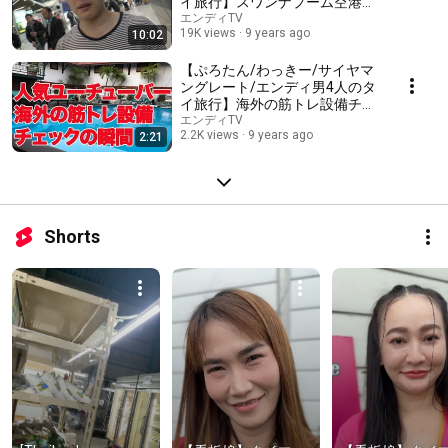
イ旅行】スワンナプーム空港で
事件発生＜鋼鉄の魂②＞
エンディTV
19K views
9 years ago
10:02
【ぷろたん/わっきー/サイヤマ
ングレート/エンディ男4人のタ
イ旅行】海外の筋トレ設備チェ
ックの瞬間＜鋼鉄の魂③＞
エンディTV
2.2K views
9 years ago
2:21
Shorts