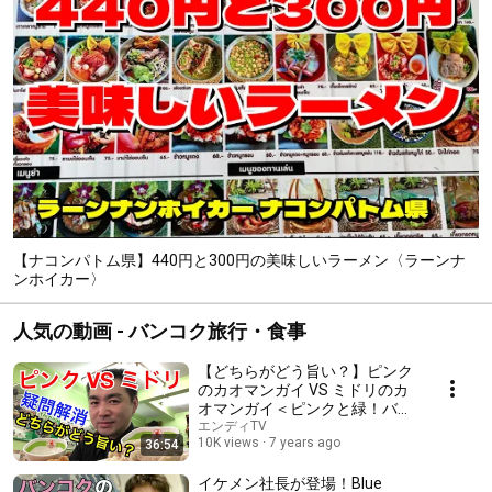
【ナコンパトム県】440円と300円の美味しいラーメン〈ラーンナ
ンホイカー〉
人気の動画 - バンコク旅行・食事
【どちらがどう旨い？】ピンク
のカオマンガイ VS ミドリのカ
オマンガイ＜ピンクと緑！バン
コク旅行＞
エンディTV
10K views
7 years ago
36:54
イケメン社長が登場！Blue