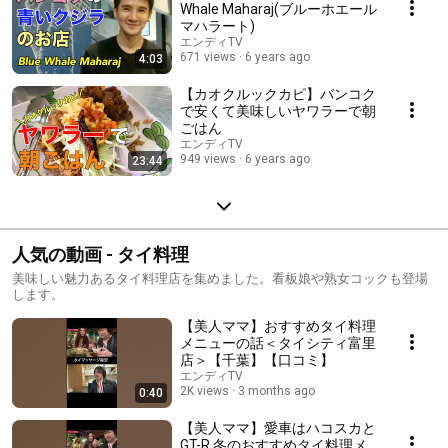
Whale Maharaj(ブルーホエール
マハラート)
エンディTV
671 views
6 years ago
4:03
【カオクルックカピ】バンコク
で安くて美味しいヤワラーで朝
ごはん
エンディTV
949 views
6 years ago
23:44
人気の動画 - タイ料理
美味しい魅力あるタイ料理店を集めました。看板娘や熟女コックも登場
します。
【美人ママ】おすすめタイ料理
メニューの話＜タイシティ富里
店＞【千葉】【口コミ】
エンディTV
2K views
3 months ago
0:40
【美人ママ】愛車はハコスカと
GT-R 冬のおすすめタイ料理メ