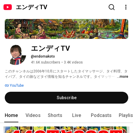
エンディTV
エンディTV
@endomakoto
41.6K subscribers
•
3.4K videos
このチャンネルは2006年10月にスタートしたタイマッサージ、タイ料理、タ
イパブ、タイの旅などタイ情報を知るチャンネルです。タイマッサージ店や
...more
タイ料理店やタイパブのお店をやっている方で、お店をYouTubeで紹介して
YouTube
欲しい場合は下記のページに詳細がありますのでご覧になってください。エ
ンディがお店に伺いお店の魅力がユーザーに伝わるように撮影します。 
Subscribe
Home
Videos
Shorts
Live
Podcasts
Playli