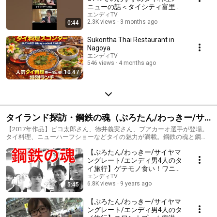
ニューの話＜タイシティ富里店
＞【千葉】【口コミ】
エンディTV
2.3K views
3 months ago
0:44
Sukontha Thai Restaurant in
Nagoya
エンディTV
546 views
4 months ago
10:47
タイランド探訪・鋼鉄の魂（ぷろたん/わっきー/サ
イヤマングレート/エンディ）
【2017年作品】ピコ太郎さん、徳井義実さん、ブアカーオ選手が登場。
タイ料理、ニューハーフショーなどタイの魅力が満載。鋼鉄の魂と鋼鉄
の身体を手に入れるスリルとピンチのタイ修業の旅。
【ぷろたん/わっきー/サイヤマ
ングレート/エンディ男4人のタ
イ旅行】ゲテモノ食い！ワニと
象と格闘！ブアカーオ選手に挑
エンディTV
6.8K views
9 years ago
5:45
戦！＜鋼鉄の魂①＞
【ぷろたん/わっきー/サイヤマ
ングレート/エンディ男4人のタ