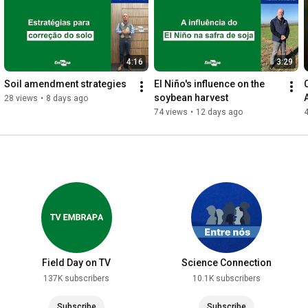
4:16
3:29
Soil amendment strategies
El Niño's influence on the 
soybean harvest
28 views
•
8 days ago
74 views
•
12 days ago
Field Day on TV
Science Connection
137K subscribers
10.1K subscribers
Subscribe
Subscribe