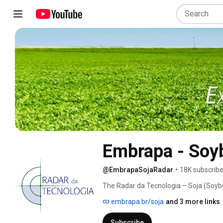
Embrapa - Soy
@EmbrapaSojaRadar
•
18K subscribe
The Radar da Tecnologia – Soja (Soybe
specializes in technical issues related 
embrapa.br/soja
and 3 more links
the Soybean Technology Radar website
online learning opportunities, including
Subscribe