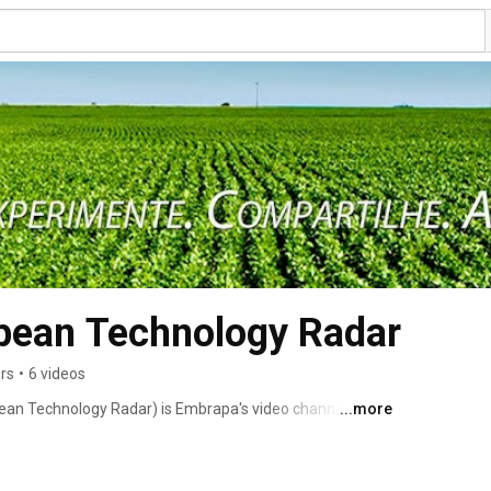
bean Technology Radar
rs
•
6 videos
an Technology Radar) is Embrapa's video channel that 
...more
to soybean production in Brazil. The content is linked to 
, a multimedia communication vehicle that offers 
 lectures, publications, articles and interviews. They are 