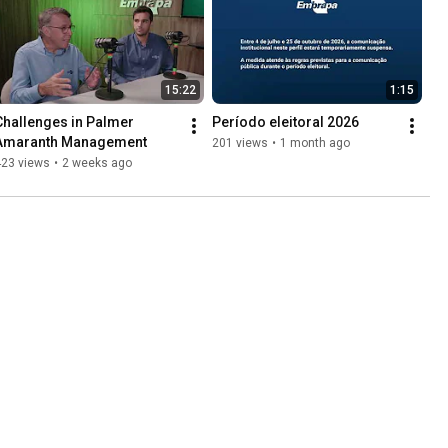
15:22
1:15
Challenges in Palmer 
Período eleitoral 2026
Amaranth Management
201 views
•
1 month ago
423 views
•
2 weeks ago