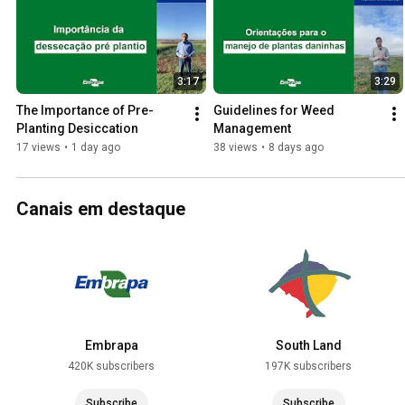
3:17
3:29
The Importance of Pre-
Guidelines for Weed 
Planting Desiccation
Management
17 views
•
1 day ago
38 views
•
8 days ago
Canais em destaque
Embrapa
South Land
420K subscribers
197K subscribers
Subscribe
Subscribe