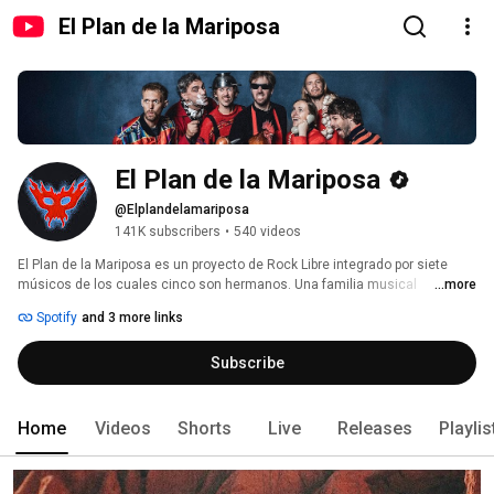
El Plan de la Mariposa
El Plan de la Mariposa
@Elplandelamariposa
141K subscribers
•
540 videos
El Plan de la Mariposa es un proyecto de Rock Libre integrado por siete 
músicos de los cuales cinco son hermanos. Una familia musical 
...more
proveniente de Necochea (Costa Atlántica), ahora instalada en Buenos 
Spotify
and 3 more links
Aires. 
Subscribe
Home
Videos
Shorts
Live
Releases
Playlis