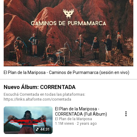
El Plan de la Mariposa - Caminos de Purmamarca (sesión en vivo)
Nuevo Álbum: CORRENTADA
Escuchá Correntada en todas las plataformas:
https://links.altafonte.com/correntada
El Plan de la Mariposa -
CORRENTADA (Full Álbum)
El Plan de la Mariposa
1.1M views
2 years ago
44:31