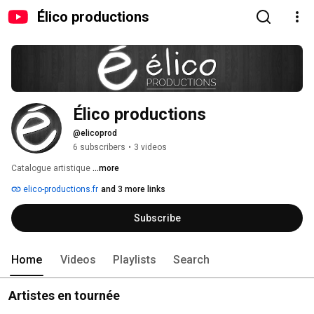
Élico productions
Élico productions
@elicoprod
6 subscribers
•
3 videos
Catalogue artistique 
...more
elico-productions.fr
and 3 more links
Subscribe
Home
Videos
Playlists
Search
Artistes en tournée