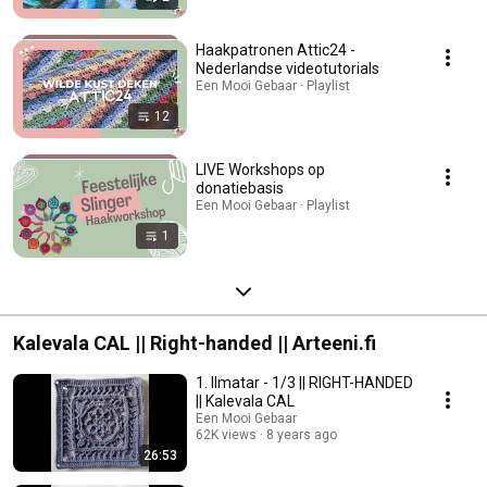
Haakpatronen Attic24 -
Nederlandse videotutorials
Een Mooi Gebaar · Playlist
12
LIVE Workshops op
donatiebasis
Een Mooi Gebaar · Playlist
1
Kalevala CAL || Right-handed || Arteeni.fi
1. Ilmatar - 1/3 || RIGHT-HANDED
|| Kalevala CAL
Een Mooi Gebaar
62K views
8 years ago
26:53