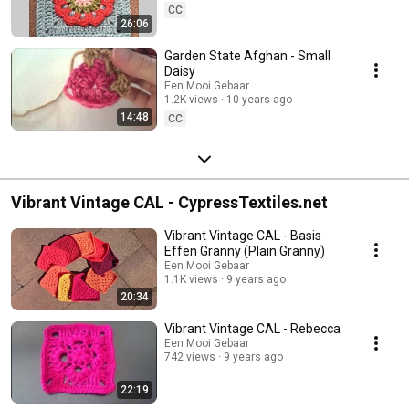
CC
26:06
Garden State Afghan - Small
Daisy
Een Mooi Gebaar
1.2K views
10 years ago
14:48
CC
Vibrant Vintage CAL - CypressTextiles.net
Vibrant Vintage CAL - Basis
Effen Granny (Plain Granny)
Een Mooi Gebaar
1.1K views
9 years ago
20:34
Vibrant Vintage CAL - Rebecca
Een Mooi Gebaar
742 views
9 years ago
22:19