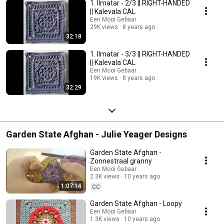
1. Ilmatar - 2/3 || RIGHT-HANDED
|| Kalevala CAL
Een Mooi Gebaar
29K views
8 years ago
32:18
1. Ilmatar - 3/3 || RIGHT-HANDED
|| Kalevala CAL
Een Mooi Gebaar
19K views
8 years ago
32:29
Garden State Afghan - Julie Yeager Designs
Garden State Afghan -
Zonnestraal granny
Een Mooi Gebaar
2.3K views
10 years ago
1:07:14
CC
Garden State Afghan - Loopy
Een Mooi Gebaar
1.3K views
10 years ago