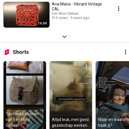
Ana Maria - Vibrant Vintage
CAL
Een Mooi Gebaar
915 views
9 years ago
16:04
Shorts
Tas haakpatronen 
van Een Mooi 
Altijd leuk, met goed 
Waar en waarom 
Gebaat
gezelschap werken
haak jij?