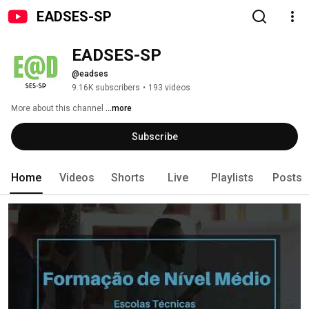
EADSES-SP
EADSES-SP
@eadses
9.16K subscribers
•
193 videos
More about this channel
...more
Subscribe
Home
Videos
Shorts
Live
Playlists
Posts