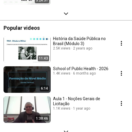
3:24:51
Popular videos
História da Saúde Pública no
Brasil (Módulo 3)
2.5K views
2 years ago
11:43
School of Public Health - 2026
1.4K views
6 months ago
6:14
Aula 1 - Noções Gerais de
Licitação
1.1K views
1 year ago
1:38:46