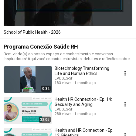
School of Public Health - 2026
Programa Conexão Saúde RH
Bem-vindo(a) ao nosso espaço de conhecimento e conversas
inspiradoras! Aqui você encontra entrevistas, debates e reflexões sobre
temas diversos, sempre com linguagem acessível e dinâmica. Seja no
Biotechnology Transforming
trânsito, na academia ou em casa, leve nossas ideias com você e
mergulhe em conteúdos que informam, inspiram e conectam.
Life and Human Ethics
EADSES-SP
183 views
1 month ago
0:32
Health HR Connection - Ep. 14:
Sexuality and Aging
EADSES-SP
280 views
1 month ago
32:05
Health and HR Connection - Ep.
13: Bioethics