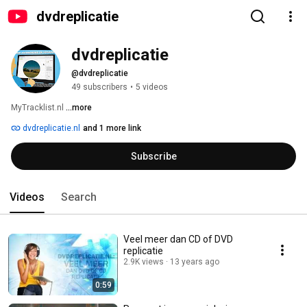
dvdreplicatie
dvdreplicatie
@dvdreplicatie
49 subscribers
•
5 videos
MyTracklist.nl 
...more
dvdreplicatie.nl
and 1 more link
Subscribe
Videos
Search
Veel meer dan CD of DVD
replicatie
2.9K views
13 years ago
0:59