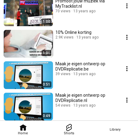
Promoot jouw muziek via
MyTracklist.nl
70 views
13 years ago
1:00
10% Online korting
2.9K views
13 years ago
1:01
Maak je eigen ontwerp op
DVDReplicatie.be
39 views
13 years ago
0:51
Maak je eigen ontwerp op
DVDReplicatie.nl
54 views
13 years ago
0:49
Library
Home
Shorts