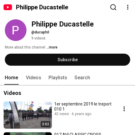
Philippe Ducastelle
Philippe Ducastelle
@ducaphil
9 videos
More about this channel
...more
Subscribe
Home
Videos
Playlists
Search
Videos
1er septembre 2019 le treport
010 1
42 views
6 years ago
3:02
017.AVI CLASSIC CROSS