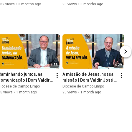
282 views
•
3 months ago
93 views
•
3 months ago
4:58
4:29
Caminhando juntos, na 
A missão de Jesus, nossa 
comunicação | Dom Valdir 
missão | Dom Valdir José | 
José | EP9
EP8
Diocese de Campo Limpo
Diocese de Campo Limpo
95 views
•
1 month ago
93 views
•
1 month ago