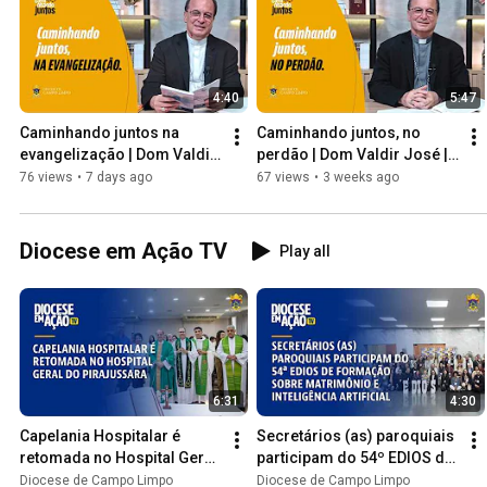
4:40
5:47
Caminhando juntos na 
Caminhando juntos, no 
evangelização | Dom Valdir 
perdão | Dom Valdir José | 
José | EP13
EP12
76 views
•
7 days ago
67 views
•
3 weeks ago
Diocese em Ação TV
Play all
6:31
4:30
Capelania Hospitalar é 
Secretários (as) paroquiais 
retomada no Hospital Geral 
participam do 54º EDIOS de 
do Pirajussara | Diocese em 
formação | Diocese em 
Diocese de Campo Limpo
Diocese de Campo Limpo