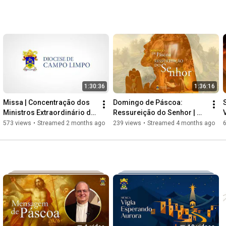
1:30:36
1:36:16
Missa | Concentração dos 
Domingo de Páscoa: 
Ministros Extraordinário da 
Ressureição do Senhor | 
Comunhão | 06.06.2026
Dom Valdir José | 05/04/26
573 views
•
Streamed 2 months ago
239 views
•
Streamed 4 months ago