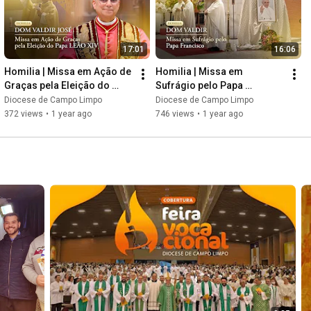
17:01
16:06
Homilia | Missa em Ação de 
Homilia | Missa em 
Graças pela Eleição do 
Sufrágio pelo Papa 
Papa Leão XIV | Dom Valdir 
Francisco | Dom Valdir 
Diocese de Campo Limpo
Diocese de Campo Limpo
José
José
372 views
•
1 year ago
746 views
•
1 year ago