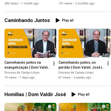
Ação TV #13
Ação TV #12
385 views
•
1 month ago
191 views
•
2 months ago
Caminhando Juntos
Play all
4:40
5:47
Caminhando juntos na 
Caminhando juntos, no 
evangelização | Dom Valdir 
perdão | Dom Valdir José | 
José | EP13
EP12
Diocese de Campo Limpo
Diocese de Campo Limpo
76 views
•
7 days ago
67 views
•
3 weeks ago
Homilias | Dom Valdir José
Play all