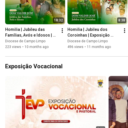
18:32
8:38
Homilia | Jubileu das 
Homilia | Jubileu dos 
Famílias, Avós e Idosos | 
Coroinhas | Exposição 
Exposição Vocacional | 
Vocacional | Dom Valdir 
Diocese de Campo Limpo
Diocese de Campo Limpo
Dom Valdir José - 
José - 24/08/2025
223 views
•
10 months ago
496 views
•
11 months ago
24/08/2025
Exposição Vocacional