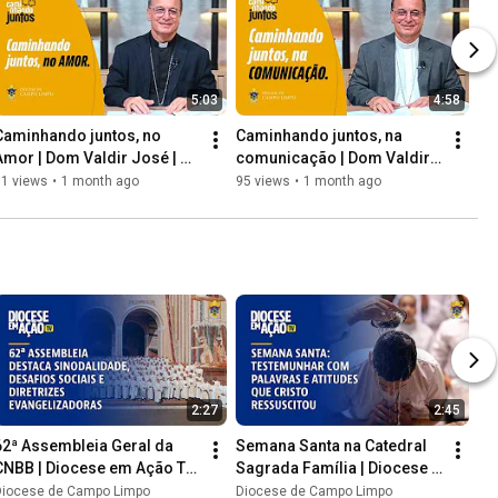
5:03
4:58
Caminhando juntos, no 
Caminhando juntos, na 
Amor | Dom Valdir José | 
comunicação | Dom Valdir 
EP10
José | EP9
91 views
•
1 month ago
95 views
•
1 month ago
2:27
2:45
62ª Assembleia Geral da 
Semana Santa na Catedral 
CNBB | Diocese em Ação TV 
Sagrada Família | Diocese 
#9
em Ação TV #8
Diocese de Campo Limpo
Diocese de Campo Limpo