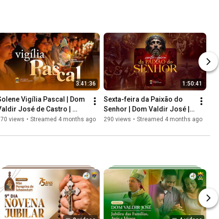
3:41:36
1:50:41
Solene Vigília Pascal | Dom 
Sexta-feira da Paixão do 
Valdir José de Castro | 
Senhor | Dom Valdir José | 
04.04.26
03.04
670 views
•
Streamed 4 months ago
290 views
•
Streamed 4 months ago