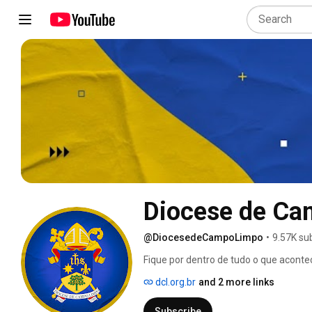
Diocese de Ca
@DiocesedeCampoLimpo
•
9.57K su
Fique por dentro de tudo o que acont
dcl.org.br
and 2 more links
Subscribe