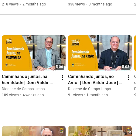
Diocese em Ação TV #11
Diocese em Ação TV #10
218 views
•
2 months ago
338 views
•
3 months ago
5:06
5:03
Caminhando juntos, na 
Caminhando juntos, no 
humildade | Dom Valdir 
Amor | Dom Valdir José | 
José | EP11
EP10
Diocese de Campo Limpo
Diocese de Campo Limpo
109 views
•
4 weeks ago
91 views
•
1 month ago