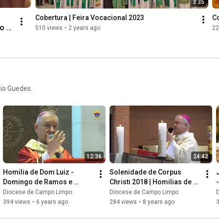
3:35
Cobertura | Feira Vocacional 2023
Co
o 
510 views
•
2 years ago
22
l 
 
çãov
 
io Guedes.
12:36
24:42
Homilia de Dom Luiz - 
Solenidade de Corpus 
Domingo de Ramos e 
Christi 2018 | Homilias de 
-
Paixão de Jesus Cristo
Dom Luiz
Diocese de Campo Limpo
Diocese de Campo Limpo
394 views
•
6 years ago
284 views
•
8 years ago