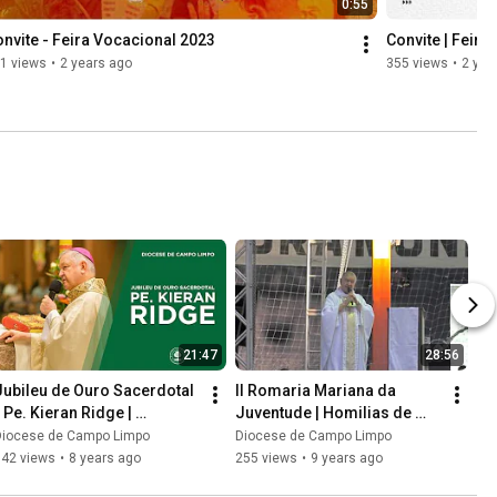
0:55
nvite - Feira Vocacional 2023
Convite | Feir
1 views
•
2 years ago
355 views
•
2 yea
21:47
28:56
Jubileu de Ouro Sacerdotal 
II Romaria Mariana da 
 Pe. Kieran Ridge | 
Juventude | Homilias de 
Homilias de Dom Luiz
Dom Luiz
Diocese de Campo Limpo
Diocese de Campo Limpo
342 views
•
8 years ago
255 views
•
9 years ago