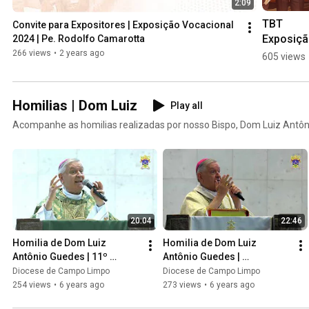
2:09
TBT 
Convite para Expositores | Exposição Vocacional 
Exposiçã
2024 | Pe. Rodolfo Camarotta
Vocaciona
266 views
•
2 years ago
605 views
2024 #dcl
#exposi
ocacional
Homilias | Dom Luiz
Play all
#fe
Acompanhe as homilias realizadas por nosso Bispo, Dom Luiz Antôn
20:04
22:46
Homilia de Dom Luiz 
Homilia de Dom Luiz 
Antônio Guedes | 11º 
Antônio Guedes | 
Domingo do Tempo Comum 
Solenidade da Santíssima 
Diocese de Campo Limpo
Diocese de Campo Limpo
| 14/06/2020
Trindade | 07/06/2020
254 views
•
6 years ago
273 views
•
6 years ago