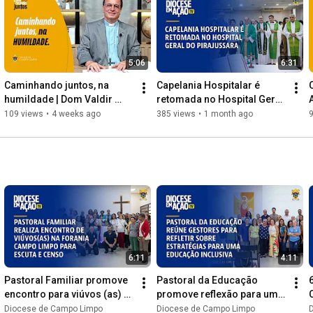
Instagram

 @diocesedecampolimpo  

5:06
6:31
https://dcl.org.br
Caminhando juntos, na 
Capelania Hospitalar é 
humildade | Dom Valdir 
retomada no Hospital Geral 
José | EP11
do Pirajussara | Diocese em 
109 views
•
4 weeks ago
385 views
•
1 month ago
Ação TV #13
6:11
4:11
Pastoral Familiar promove 
Pastoral da Educação 
encontro para viúvos (as) 
promove reflexão para uma 
na Forania Campo Limpo | 
educação mais inclusiva | 
Diocese de Campo Limpo
Diocese de Campo Limpo