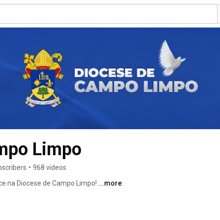
mpo Limpo
bscribers
•
968 videos
ece na Diocese de Campo Limpo! 
...more