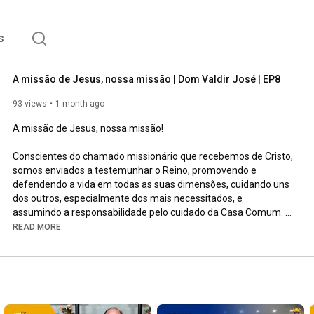
s
A missão de Jesus, nossa missão | Dom Valdir José | EP8
93 views
1 month ago
A missão de Jesus, nossa missão!

Conscientes do chamado missionário que recebemos de Cristo, 
somos enviados a testemunhar o Reino, promovendo e 
defendendo a vida em todas as suas dimensões, cuidando uns 
dos outros, especialmente dos mais necessitados, e 
assumindo a responsabilidade pelo cuidado da Casa Comum. 

READ MORE
Somos Diocese de Campo Limpo. Juntos, sejamos Igreja!

Acompanhe-nos em nossas redes sociais!

Facebook

 @DiocesedeCampoLimpo   
