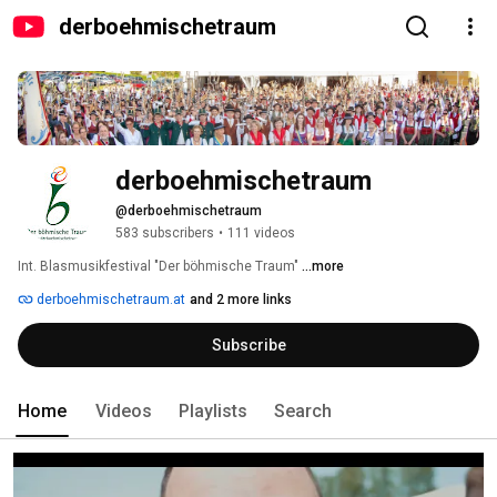
derboehmischetraum
derboehmischetraum
@derboehmischetraum
583 subscribers
•
111 videos
Int. Blasmusikfestival "Der böhmische Traum" 
...more
derboehmischetraum.at
and 2 more links
Subscribe
Home
Videos
Playlists
Search