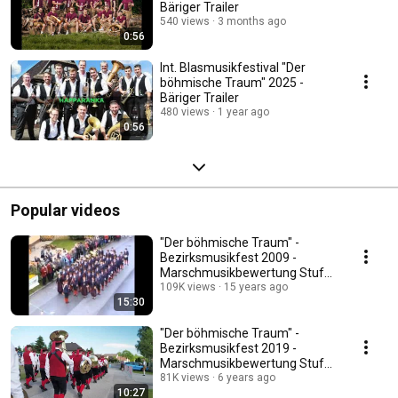
Bäriger Trailer
540 views
3 months ago
0:56
Int. Blasmusikfestival "Der
böhmische Traum" 2025 -
Bäriger Trailer
480 views
1 year ago
0:56
Popular videos
"Der böhmische Traum" -
Bezirksmusikfest 2009 -
Marschmusikbewertung Stufe
E - Trachtenkapelle Brand
109K views
15 years ago
15:30
"Der böhmische Traum" -
Bezirksmusikfest 2019 -
Marschmusikbewertung Stufe
E - Trachtenkapelle Brand
81K views
6 years ago
10:27