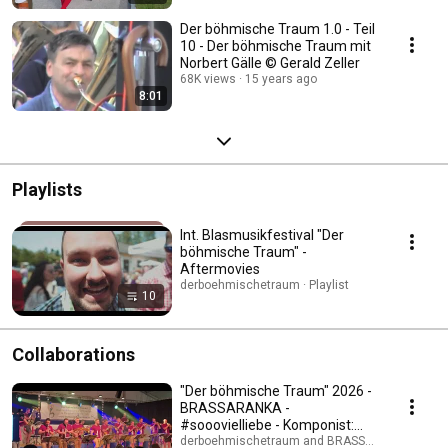
Der böhmische Traum 1.0 - Teil
10 - Der böhmische Traum mit
Norbert Gälle © Gerald Zeller
68K views
15 years ago
8:01
Playlists
Int. Blasmusikfestival "Der
böhmische Traum" -
Aftermovies
derboehmischetraum · Playlist
10
Collaborations
"Der böhmische Traum" 2026 -
BRASSARANKA -
#sooovielliebe - Komponist:
Manfred Hirtenlehner
derboehmischetraum and BRASSARANKA