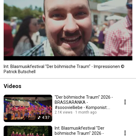
Int. Blasmusikfestival "Der böhmische Traum" - Impressionen ©
Patrick Butschell
Videos
"Der böhmische Traum" 2026 -
BRASSARANKA -
#sooovielliebe - Komponist:
Manfred Hirtenlehner
2.1K views
1 month ago
4:37
Int. Blasmusikfestival "Der
böhmische Traum" 2026 -