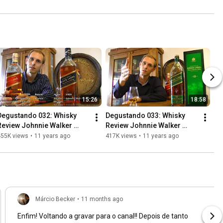
15:26
18:58
Degustando 032: Whisky 
Degustando 033: Whisky 
Review Johnnie Walker 
Review Johnnie Walker 
Black Label
Green Label
455K views
•
11 years ago
417K views
•
11 years ago
Márcio Becker
•
11 months ago
Enfim! Voltando a gravar para o canal!! Depois de tanto