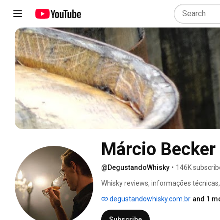
Márcio Becker
@DegustandoWhisky
•
146K subscrib
Whisky reviews, informações técnicas,
degustandowhisky.com.br
and 1 mo
Subscribe