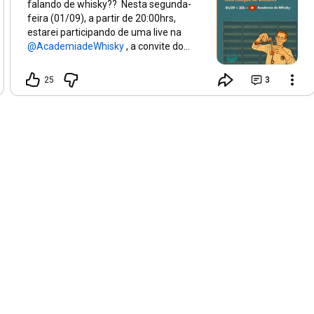
falando de whisky?? Nesta segunda-
feira (01/09), a partir de 20:00hrs,
estarei participando de uma live na
, a convite do
Pedro Menezes e do Rafael Nardi.
Falaremos sobre coleção de whiskies,
25
3
abordando assuntos como: • Receio de
abrir, medo de estragar • Por que tanta
gente mantém garrafas “no pedestal”
(preço, FOMO, revenda, mitos). • A base
técnica: por que o whisky é estável (ABV
alto, baixo risco microbiano). • Oxidação:
o que realmente muda na taça ao longo
do tempo. • Gadgets (gás inerte, bomba
de vácuo): quando viram placebo — e a
alternativa simples. • Como guardar
sem neurose: posição da garrafa, luz,
calor, variação térmica. • Dilemas do
colecionador: abrir edição especial?
rolha esfarelando? transferir restos? •
Experiências pessoais Aproveite e se
inscreva lá! Sempre assuntos
interessantes e de qualidade! Ahhhh!! E