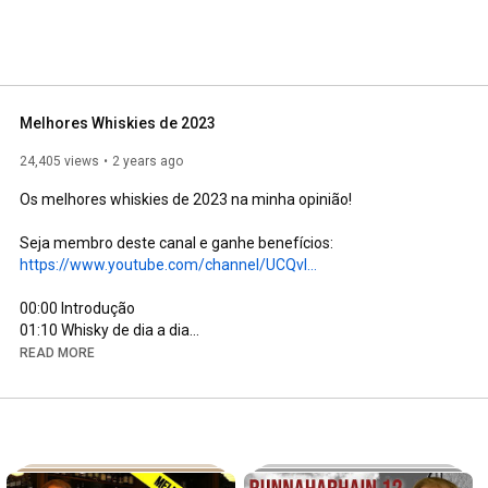
Melhores Whiskies de 2023
24,405 views
2 years ago
Os melhores whiskies de 2023 na minha opinião!

https://www.youtube.com/channel/UCQvl...
00:00
01:10
03:04
READ MORE
05:05
07:38
 Encerramento

To comply with Adsense policy:

This is an independent opinion and is not selling or linking to a 
site that sells the products talked about.