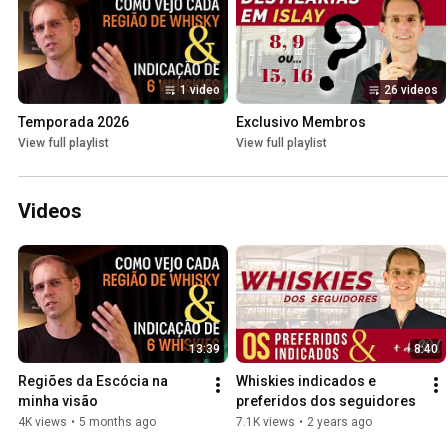
1 video
26 videos
Temporada 2026
Exclusivo Membros
View full playlist
View full playlist
Videos
13:39
8:40
Regiões da Escócia na 
Whiskies indicados e 
minha visão
preferidos dos seguidores
4K views
•
5 months ago
7.1K views
•
2 years ago