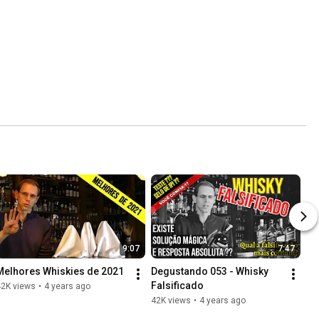
9:07
7:47
Melhores Whiskies de 2021
Degustando 053 - Whisky 
Falsificado
42K views
•
4 years ago
42K views
•
4 years ago