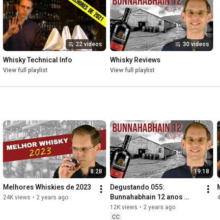
22 videos
30 videos
Whisky Technical Info
Whisky Reviews
View full playlist
View full playlist
8:28
19:18
Melhores Whiskies de 2023
Degustando 055: 
Bunnahabhain 12 anos 
24K views
•
2 years ago
46.3% Review
12K views
•
2 years ago
CC