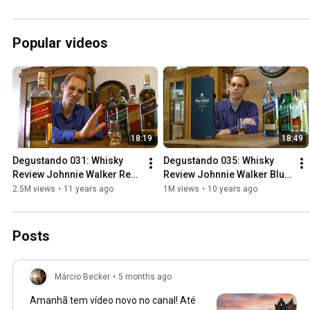
Popular videos
18:19
18:49
Degustando 031: Whisky 
Degustando 035: Whisky 
Review Johnnie Walker Red 
Review Johnnie Walker Blue 
Label
Label
2.5M views
•
11 years ago
1M views
•
10 years ago
Posts
Márcio Becker
•
5 months ago
Amanhã tem vídeo novo no canal! Até