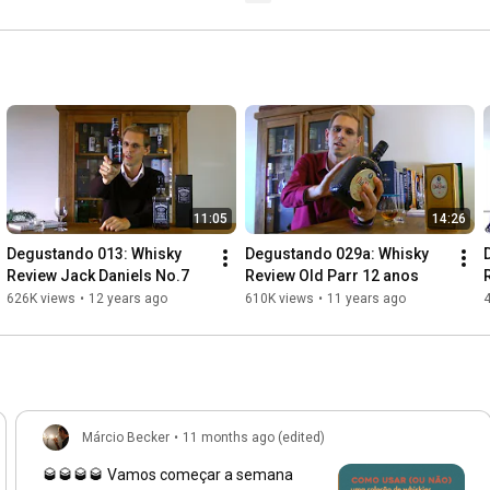
11:05
14:26
Degustando 013: Whisky 
Degustando 029a: Whisky 
Review Jack Daniels No.7
Review Old Parr 12 anos
626K views
•
12 years ago
610K views
•
11 years ago
Márcio Becker
•
11 months ago (edited)
🥃🥃🥃🥃 Vamos começar a semana