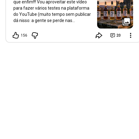
que enfim!!! Vou aproveitar este vídeo
para fazer vários testes na plataforma
do YouTube (muito tempo sem publicar
dá nisso: a gente se perde nas
atualizações kkkk). Então não
estranhem se o estilo estiver um pouco
156
20
diferente ou se mudar para o próximo
vídeo. O foco na didática é a variável
que não mudei e seguirá uma constante
no canal.😊 Até amanhã! 🥃🥃🥃