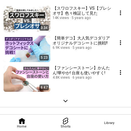
【スワロフスキー】VS【プレシ
オサ】色々検証して見た
14K views
5 years ago
3:34
【簡単デコ】大人気デコダリア
オリジナルデコシートに挑戦!!
6.9K views
5 years ago
5:23
【ファンシーストーン】かんた
ん!華やか! 台座も使いやすく!
4.8K views
6 years ago
6:47
Library
Home
Shorts