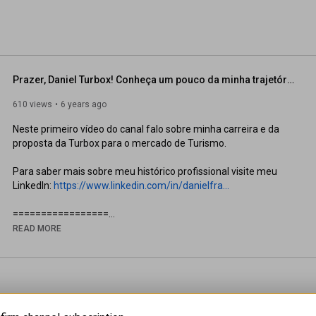
sil, SKIUSA, Selections, Very Latin, também do 
Prazer, Daniel Turbox! Conheça um pouco da minha trajetória até aqui.
610 views
6 years ago
Neste primeiro vídeo do canal falo sobre minha carreira e da 
proposta da Turbox para o mercado de Turismo.

Para saber mais sobre meu histórico profissional visite meu 
LinkedIn: 
https://www.linkedin.com/in/danielfra...
=================

READ MORE
https://turbox.me/artigos/
https://meuagente.com/