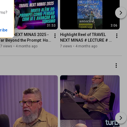
ismo
?
31:53
3:06
ribe
TRAVEL NEXT MINAS 2025 - 
Highlight Reel of TRAVEL 
Far Beyond the Prompt: How 
NEXT MINAS # LECTURE # 
to Think with AI and Advance 
Much Beyond the Prompt # 
27 views
•
4 months ago
7 views
•
4 months ago
Tourism
How to Think with AI and...