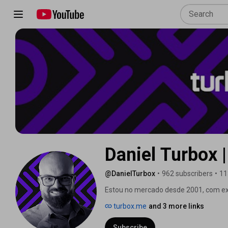
Daniel Turbox 
@DanielTurbox
•
962 subscribers
•
11
Estou no mercado desde 2001, com exp
empresas referências de seus segme
turbox.me
and 3 more links
(operadora de viagens), Franquias LAT
Mares Turismo (agência membro do Virt
Subscribe