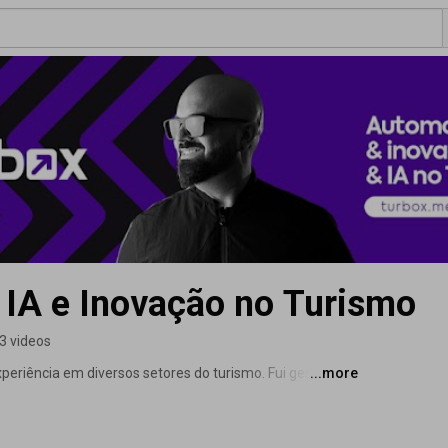
| IA e Inovação no Turismo
3 videos
eriência em diversos setores do turismo. Fui gestor em 
...more
ntos como: TAM (companhia aérea), TAM Viagens 
AM Travel (agências de viagens franqueadas), Sete 
uoso, a rede líder e mundial de viagens de luxo) e TTW 