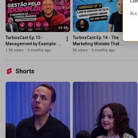
Con
Are 
49:46
46:00
TurboxCast Ep.15 - 
TurboxCast Ep.14 - The 
Management by Example: 
Marketing Mistake That 
The Secret of Sakura 
Makes Agencies Lose 
1.9K views
•
3 months ago
5K views
•
3 months ago
Consolidadora (feat. 
Money (Feat. Denis Casita)
Wagner Chaves)
Shorts