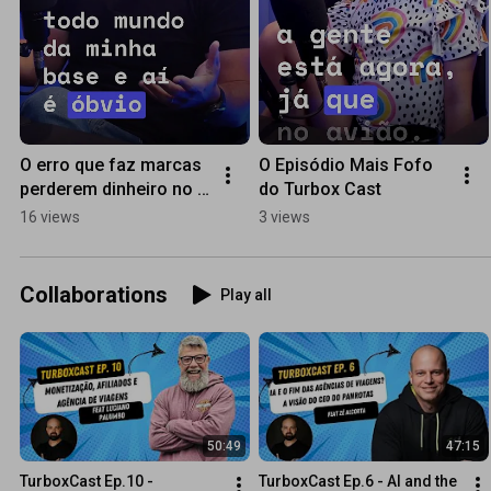
O erro que faz marcas 
O Episódio Mais Fofo 
perderem dinheiro no 
do Turbox Cast
remarketing
16 views
3 views
Collaborations
Play all
50:49
47:15
TurboxCast Ep.10 - 
TurboxCast Ep.6 - AI and the 