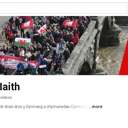
Iaith
 videos
ddi-drais dros y Gymraeg a chymunedau Cymru fel rhan 
...more
a rhyddid. 