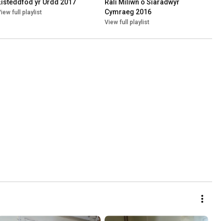
Eisteddfod yr Urdd 2017
Rali Miliwn o Siaradwyr 
Cymraeg 2016
iew full playlist
View full playlist