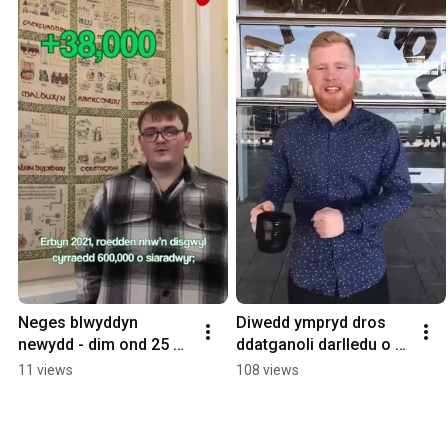
Neges blwyddyn 
Diwedd ympryd dros 
newydd - dim ond 25 
ddatganoli darlledu o 
mlynedd i gyrraedd 
flaen y Senedd
11 views
108 views
miliwn o siaradwyr 
Cymraeg