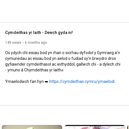
Cymdeithas yr Iaith - Dewch gyda ni!
149 views
6 months ago
Os ydych chi eisiau bod yn rhan o sicrhau dyfodol y Gymraeg a'n 
cymunedau ac eisiau bod yn aelod o fudiad sy'n brwydro dros 
gyfiawnder cymdeithasol ac ieithyddol, gallwch chi - a dylech chi 
- ymuno â Chymdeithas yr Iaith✊

Ymaelodwch fan hyn ➡️ 
https://cymdeithas.cymru/ymaelodi