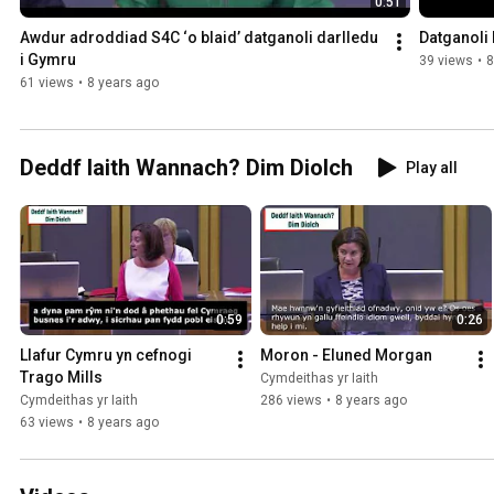
0:51
Awdur adroddiad S4C ‘o blaid’ datganoli darlledu 
Datganoli
i Gymru
39 views
•
8
61 views
•
8 years ago
Deddf Iaith Wannach? Dim Diolch
Play all
0:59
0:26
Llafur Cymru yn cefnogi 
Moron - Eluned Morgan
Trago Mills
Cymdeithas yr Iaith
Cymdeithas yr Iaith
286 views
•
8 years ago
63 views
•
8 years ago