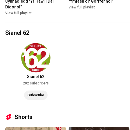
Cynhadledd "Yr Hawl i Dai 
"Ymlaen o'r Gorffennol"
Digonol"
View full playlist
View full playlist
Sianel 62
Sianel 62
202 subscribers
Subscribe
Shorts