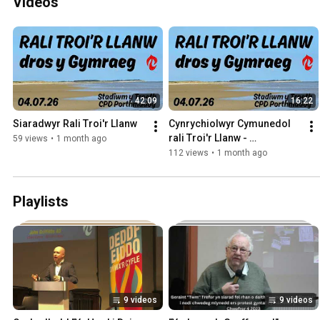
Videos
42:09
16:22
Siaradwyr Rali Troi'r Llanw
Cynrychiolwyr Cymunedol 
rali Troi'r Llanw - 
59 views
•
1 month ago
Porthmadog 04/07/2026
112 views
•
1 month ago
Playlists
9 videos
9 videos