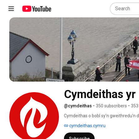
Cymdeithas yr 
@cymdeithas
•
350 subscribers
•
353
Cymdeithas o bobl sy'n gweithredu'n 
o'r chwyldro rhyngwladol dros hawliau 
cymdeithas.cymru
Subscribe