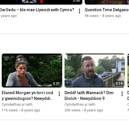
0:50
 Darlledu – ble mae Llywodraeth Cymru?
Question Time Datganol
 years ago
98 views
•
8 years ago
0:31
0:19
Eluned Morgan yn torri cod 
Deddf Iaith Wannach? Dim 
y gweinidogion? Newyddion 
Diolch - Newyddion 9
9
Cymdeithas yr Iaith
Cymdeithas yr Iaith
C
116 views
•
8 years ago
206 views
•
8 years ago