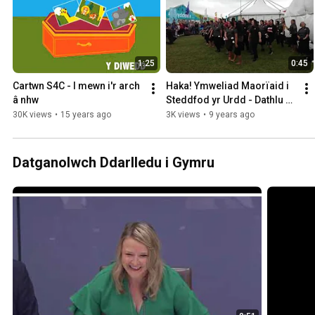
1:25
0:45
Cartwn S4C - I mewn i'r arch 
Haka! Ymweliad Maorïaid i 
â nhw
Steddfod yr Urdd - Dathlu 
Amrywiaeith
30K views
•
15 years ago
3K views
•
9 years ago
Datganolwch Ddarlledu i Gymru