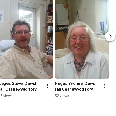
Neges Steve: Dewch i 
Neges Yvonne: Dewch i 
rali Casnewydd fory
rali Casnewydd fory
55 views
52 views