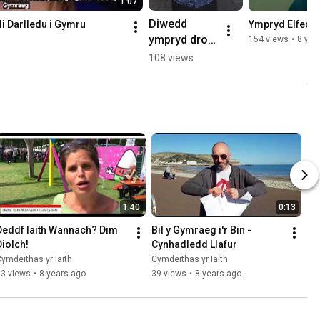
1:07
Diwedd 
i Darlledu i Gymru
Ympryd Elfed -
ympryd dros 
154 views
•
8 yea
ddatganoli 
108 views
darlledu o 
flaen y 
Senedd
1:40
0:13
Deddf Iaith Wannach? Dim 
Bil y Gymraeg i'r Bin - 
Diolch!
Cynhadledd Llafur
ymdeithas yr Iaith
Cymdeithas yr Iaith
73 views
•
8 years ago
39 views
•
8 years ago