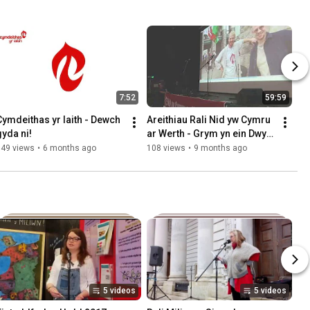
7:52
59:59
Cymdeithas yr Iaith - Dewch 
Areithiau Rali Nid yw Cymru 
gyda ni!
ar Werth - Grym yn ein Dwylo 
Bethesda Tachwedd 2025
149 views
•
6 months ago
108 views
•
9 months ago
5 videos
5 videos