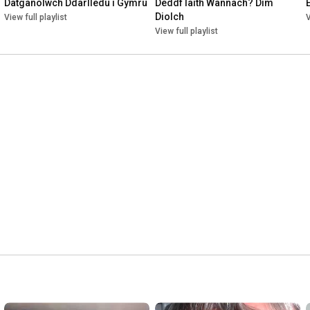
Datganolwch Ddarlledu i Gymru
Deddf Iaith Wannach? Dim 
Diolch
View full playlist
V
View full playlist