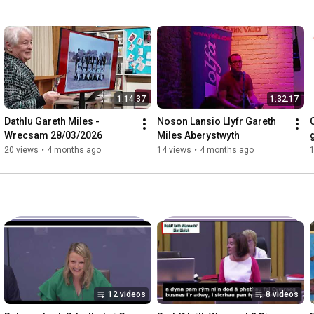
1:14:37
1:32:17
Dathlu Gareth Miles - 
Noson Lansio Llyfr Gareth 
Wrecsam 28/03/2026
Miles Aberystwyth
20 views
•
4 months ago
14 views
•
4 months ago
12 videos
8 videos