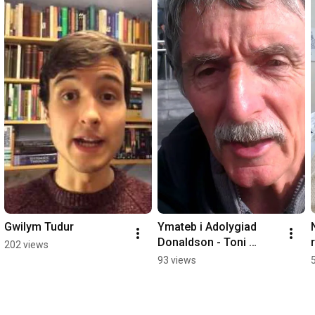
Gwilym Tudur
Ymateb i Adolygiad 
Donaldson - Toni 
202 views
Schiavone
93 views