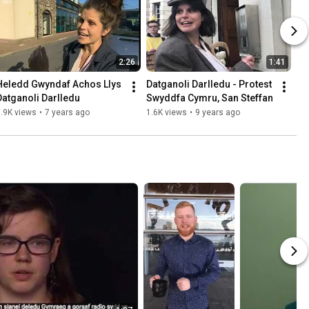
2:26
1:41
Heledd Gwyndaf Achos Llys 
Datganoli Darlledu - Protest 
Datganoli Darlledu
Swyddfa Cymru, San Steffan
.9K views
•
7 years ago
1.6K views
•
9 years ago