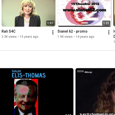
1:07
1:21
Rali S4C
Sianel 62 - promo
2.3K views
•
15 years ago
1.9K views
•
14 years ago
1