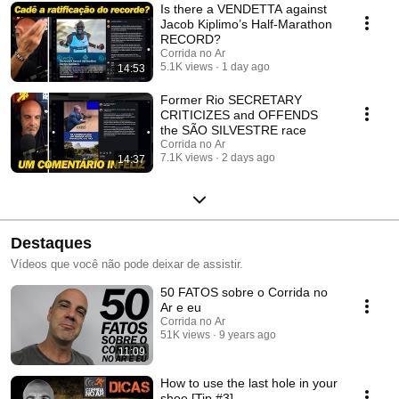
Is there a VENDETTA against
Jacob Kiplimo’s Half-Marathon
RECORD?
Corrida no Ar
5.1K views
1 day ago
14:53
Former Rio SECRETARY
CRITICIZES and OFFENDS
the SÃO SILVESTRE race
Corrida no Ar
7.1K views
2 days ago
14:37
Destaques
Vídeos que você não pode deixar de assistir.
50 FATOS sobre o Corrida no
Ar e eu
Corrida no Ar
51K views
9 years ago
11:09
How to use the last hole in your
shoe [Tip #3]