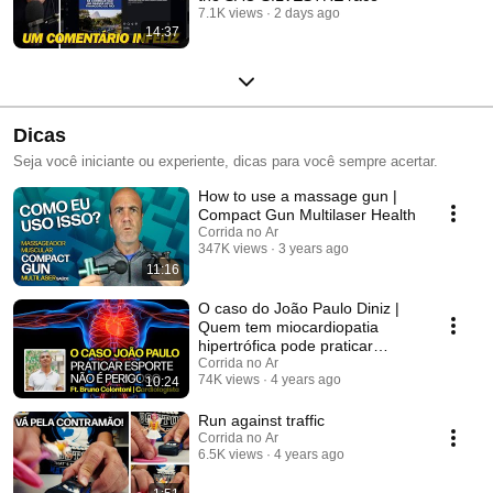
7.1K views
2 days ago
14:37
Dicas
Seja você iniciante ou experiente, dicas para você sempre acertar.
How to use a massage gun |
Compact Gun Multilaser Health
Corrida no Ar
347K views
3 years ago
11:16
O caso do João Paulo Diniz |
Quem tem miocardiopatia
hipertrófica pode praticar
esportes?
Corrida no Ar
74K views
4 years ago
10:24
Run against traffic
Corrida no Ar
6.5K views
4 years ago