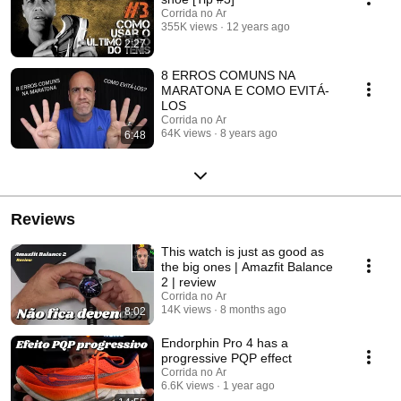
Corrida no Ar
355K views
12 years ago
2:27
8 ERROS COMUNS NA
MARATONA E COMO EVITÁ-
LOS
Corrida no Ar
64K views
8 years ago
6:48
Reviews
This watch is just as good as
the big ones | Amazfit Balance
2 | review
Corrida no Ar
14K views
8 months ago
8:02
Endorphin Pro 4 has a
progressive PQP effect
Corrida no Ar
6.6K views
1 year ago