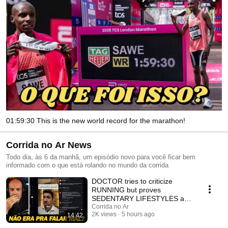
01:59:30 This is the new world record for the marathon!
Corrida no Ar News
Todo dia, às 6 da manhã, um episódio novo para você ficar bem
informado com o que está rolando no mundo da corrida
DOCTOR tries to criticize
RUNNING but proves
SEDENTARY LIFESTYLES are
worse
Corrida no Ar
2K views
5 hours ago
14:42