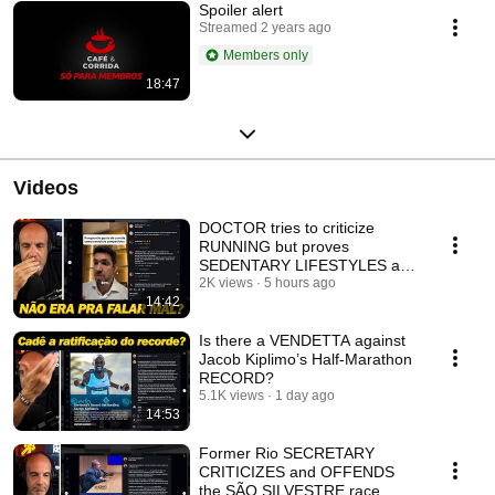
Spoiler alert
Streamed 2 years ago
Members only
18:47
Videos
DOCTOR tries to criticize
RUNNING but proves
SEDENTARY LIFESTYLES are
worse
2K views
5 hours ago
14:42
Is there a VENDETTA against
Jacob Kiplimo’s Half-Marathon
RECORD?
5.1K views
1 day ago
14:53
Former Rio SECRETARY
CRITICIZES and OFFENDS
the SÃO SILVESTRE race