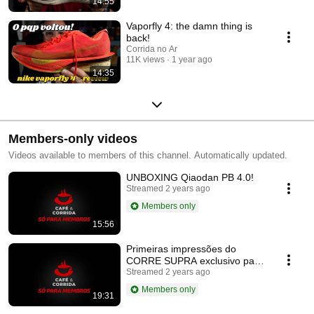
14:55
Vaporfly 4: the damn thing is
back!
Corrida no Ar
11K views
1 year ago
14:35
Members-only videos
Videos available to members of this channel. Automatically updated.
UNBOXING Qiaodan PB 4.0!
Streamed 2 years ago
Members only
15:56
Primeiras impressões do
CORRE SUPRA exclusivo para
membros
Streamed 2 years ago
Members only
19:31