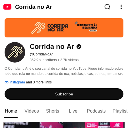
Corrida no Ar
Corrida no Ar
@CorridaNoAr
362K subscribers
•
3.7K videos
O Corrida no Ar é o seu canal de corrida no YouTube. Fique informado sobre 
tudo que rola no mundo da corrida de rua, notícias, dicas, treinos, reviews 
...more
de produtos e muito mais. 
Instagram
and 3 more links
Subscribe
Home
Videos
Shorts
Live
Podcasts
Playlist