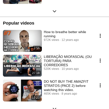
1:51
Popular videos
How to breathe better while
running
972K views
12 years ago
2:56
LIBERAÇÃO MIOFASCIAL (OU
TORTURA) PARA
CORREDORES
520K views
10 years ago
27:18
DO NOT BUY THE AMAZFIT
STRATOS (PACE 2) before
watching this video.
465K views
8 years ago
17:21