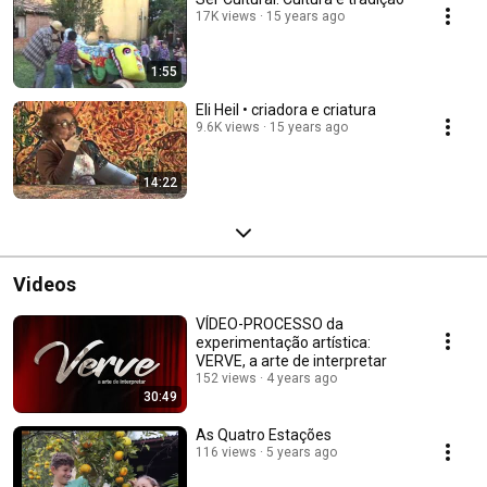
17K views
15 years ago
1:55
Eli Heil • criadora e criatura
9.6K views
15 years ago
14:22
Videos
VÍDEO-PROCESSO da
experimentação artística:
VERVE, a arte de interpretar
152 views
4 years ago
30:49
As Quatro Estações
116 views
5 years ago