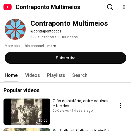
Contraponto Multimeios
Contraponto Multimeios
@contrapontodocs
599 subscribers
•
103 videos
More about this channel
...more
Subscribe
Home
Videos
Playlists
Search
Popular videos
O fio da história, entre agulhas
e tecidos
65K views
14 years ago
15:05
Ser Cultural: Cultura e tradição