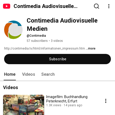
Contimedia Audiovisuelle
Medien
Contimedia Audiovisuelle 
Medien
@Contimedia
57 subscribers
•
3 videos
http://contimedia.tv/html/informationen_impressum.htm 
...more
Subscribe
Home
Videos
Search
Videos
Imagefilm: Buchhandlung
Peterknecht, Erfurt
1.3K views
14 years ago
1:46