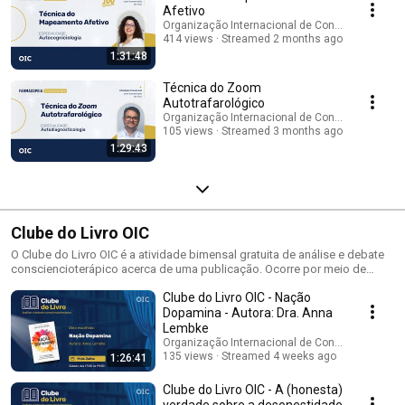
(oic.org.br/dicionario).
Afetivo
Organização Internacional de Consciencioterap
414 views
Streamed 2 months ago
1:31:48
Técnica do Zoom
Autotrafarológico
Organização Internacional de Consciencioterap
105 views
Streamed 3 months ago
1:29:43
Clube do Livro OIC
O Clube do Livro OIC é a atividade bimensal gratuita de análise e debate
consciencioterápico acerca de uma publicação. Ocorre por meio de
transmissão on-line, ao vivo, simultaneamente pelo facebook da OIC e
Clube do Livro OIC - Nação
canal da OIC no YouTube.
Dopamina - Autora: Dra. Anna
Lembke
Organização Internacional de Consciencioterap
135 views
Streamed 4 weeks ago
1:26:41
Clube do Livro OIC - A (honesta)
verdade sobre a desonestidade