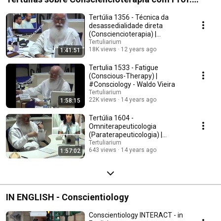
Waldo Vieira
Tertúlia 1356 - Técnica da
desassedialidade direta
(Consciencioterapia) |
#Conscienciologia
Tertuliarium
18K views
12 years ago
1:41:51
Tertulia 1533 - Fatigue
(Conscious-Therapy) |
#Consciology - Waldo Vieira
Tertuliarium
22K views
14 years ago
1:58:15
Tertúlia 1604 -
Omniterapeuticologia
(Paraterapeuticologia) |
#Conscienciologia - Waldo
Tertuliarium
643 views
14 years ago
1:57:02
Vieira
IN ENGLISH - Conscientiology
Conscientiology INTERACT - in