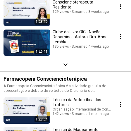
Consciencioterapeuta
Residente
129 views
Streamed 3 weeks ago
1:28:40
Clube do Livro OIC - Nação
Dopamina - Autora: Dra. Anna
Lembke
135 views
Streamed 4 weeks ago
1:26:41
Farmacopeia Consciencioterápica
A Farmacopeia Consciencioterápica é a atividade gratuita de
apresentação e debate de verbetes do Dicionário de
Consciencioterapeuticologia, construído pela equipe de voluntários da
Técnica da Autocrítica dos
OIC. Esta atividade abrange temas da especialidade
Consciencioterapeuticologia e proporciona aos interessados
Trafores
conhecimento e ferramentas para o desenvolvimento prático da
Organização Internacional de Consciencioterap
autoconsciencioterapia. ​ Ocorre mensalmente aos sábados das 17h30
142 views
Streamed 1 month ago
às 18h30 por meio de transmissão on-line, ao vivo, simultaneamente pelo
1:28:04
Facebook da OIC e canal da OIC no YouTube. Os verbetes podem ser
consultados no Dicionário de Consciencioterapeuticologia on-line
Técnica do Mapeamento