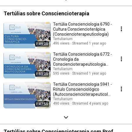
Tertúlias sobre Consciencioterapia
Tertúlia Conscienciologia 6790 -
Cultura Consciencioterápica
(Consciencioterapeuticologia)
Tertuliarium
496 views
Streamed 1 year ago
1:49:25
Tertúlia Conscienciologia 6772 -
Cronologia da
Consciencioterapeuticologia
(Historiologia)
Tertuliarium
595 views
Streamed 1 year ago
1:53:25
Tertúlia Conscienciologia 5941 -
Rótulo Conscienciológico
(Autoconsciencioterapeuticolo
gia)
Tertuliarium
490 views
Streamed 4 years ago
1:47:55
Tertúlias sobre Consciencioterapia com Prof.