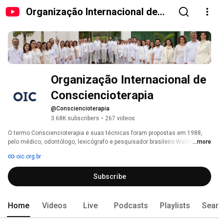
Organização Internacional de
Consciencioterapia
Organização Internacional de 
Consciencioterapia
@Consciencioterapia
3.68K subscribers
•
267 videos
O termo Consciencioterapia e suas técnicas foram propostas em 1988, 
pelo médico, odontólogo, lexicógrafo e pesquisador brasileiro Waldo Vieira 
...more
(1932 - 2015). O autor baseou seus estudos em mais de 40 anos de 
oic.org.br
pesquisas teóricas e práticas em assistência parapsíquica. 
Subscribe
Home
Videos
Live
Podcasts
Playlists
Sear