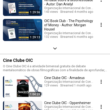
- Autor: Dan Arielyl
Organização Internacional de Consciencioterap
143 views
Streamed 4 months ago
1:29:56
OIC Book Club - The Psychology
of Money - Author: Morgan
Housel
Organização Internacional de Consciencioterap
132 views
Streamed 6 months ago
1:29:13
Cine Clube OIC
O Cine Clube OIC é a atividade bimensal gratuita de debate
mentalsomático de obras filmográficas com a finalidade de aprofundar,
a partir de exemplos reais ou ficcionais, conceitos
Cine Clube OIC - Amadeus
conscienciencioterápicos.
Organização Internacional de Consciencioterap
129 views
Streamed 1 month ago
1:04:29
Cine Clube OIC - Oppenheimer
Organização Internacional de Consciencioterap