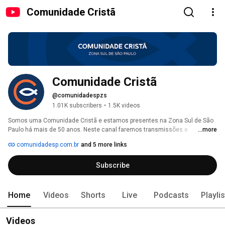
Comunidade Cristã
Comunidade Cristã
@comunidadespzs
1.01K subscribers
•
1.5K videos
Somos uma Comunidade Cristã e estamos presentes na Zona Sul de São 
Paulo há mais de 50 anos. Neste canal faremos transmissões e 
...more
postaremos conteúdo Cristão que possa edificar. Esperamos levar até 
comunidadesp.com.br
and 5 more links
você, mais de Jesus e de Seu reino. 
Subscribe
Home
Videos
Shorts
Live
Podcasts
Playli
Videos