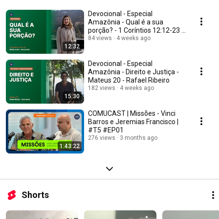
Devocional - Especial
Amazônia - Qual é a sua
porção? - 1 Coríntios 12:12-23 -
Mirella Gremi
84 views
4 weeks ago
12:32
Devocional - Especial
Amazônia - Direito e Justiça -
Mateus 20 - Rafael Ribeiro
182 views
4 weeks ago
15:30
COMUCAST | Missões - Vinci
Barros e Jeremias Francisco |
#T5 #EP01
276 views
3 months ago
1:43:22
Shorts