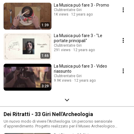
Capua Vetere (CE). Musica, mostre, giocoleria, teatro, stand e molto altro
La Musica può fare 3 - Promo
coloreranno la giornata del festival. Per maggiori informazioni:
www.lamusicapuofare.club33giri.it
Clubtrentatre Giri
1K views
12 years ago
1:39
La Musica può fare 3 - "Le
portate principali"
Clubtrentatre Giri
291 views
12 years ago
1:46
La Musica può fare 3 - Video
riassunto
Clubtrentatre Giri
9.9K views
12 years ago
3:29
Dei Ritratti - 33 Giri Nell'Archeologia
Un nuovo modo di vivere l'Archeologia. Un percorso sensiorale
d'apprendimento. Progetto realizzato per il Museo Archeologico
dell'Antica Capua di SMCV a cura del Club 33 Giri e della SBA di Avellino,