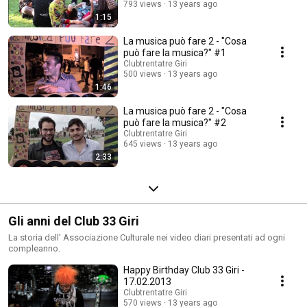
793 views
13 years ago
1:15
La musica può fare 2 - "Cosa
può fare la musica?" #1
Clubtrentatre Giri
500 views
13 years ago
1:46
La musica può fare 2 - "Cosa
può fare la musica?" #2
Clubtrentatre Giri
645 views
13 years ago
2:33
Gli anni del Club 33 Giri
La storia dell' Associazione Culturale nei video diari presentati ad ogni
compleanno.
Happy Birthday Club 33 Giri -
17.02.2013
Clubtrentatre Giri
570 views
13 years ago