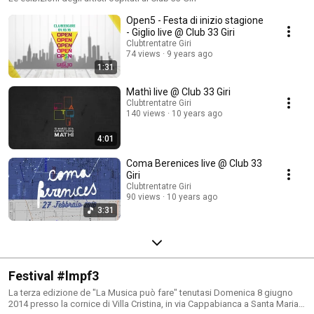
Open5 - Festa di inizio stagione
- Giglio live @ Club 33 Giri
Clubtrentatre Giri
74 views
9 years ago
1:31
Mathì live @ Club 33 Giri
Clubtrentatre Giri
140 views
10 years ago
4:01
Coma Berenices live @ Club 33
Giri
Clubtrentatre Giri
90 views
10 years ago
3:31
Festival #lmpf3
La terza edizione de "La Musica può fare" tenutasi Domenica 8 giugno
2014 presso la cornice di Villa Cristina, in via Cappabianca a Santa Maria