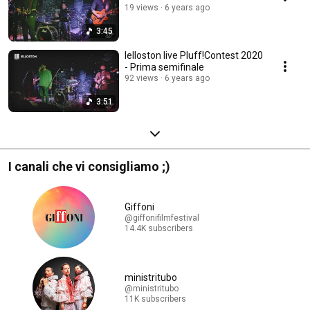
19 views
6 years ago
3:45
Ielloston live Pluff!Contest 2020
- Prima semifinale
92 views
6 years ago
3:51
I canali che vi consigliamo ;)
Giffoni
@giffonifilmfestival
14.4K subscribers
ministritubo
@ministritubo
11K subscribers