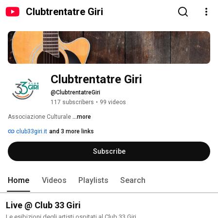
Clubtrentatre Giri
Clubtrentatre Giri
@ClubtrentatreGiri
117 subscribers
•
99 videos
Associazione Culturale 
...more
club33giri.it
and 3 more links
Subscribe
Home
Videos
Playlists
Search
Live @ Club 33 Giri
Le esibizioni degli artisti ospitati al Club 33 Giri