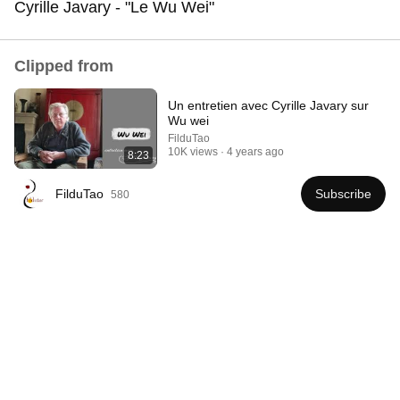
Cyrille Javary - "Le Wu Wei"
Comment...
Clipped from
Un entretien avec Cyrille Javary sur
Wu wei
FilduTao
10K views
4 years ago
8:23
FilduTao
Subscribe
580
2:08:59
L'action juste dans un monde troublé
Paris Zen
•
2.9K views