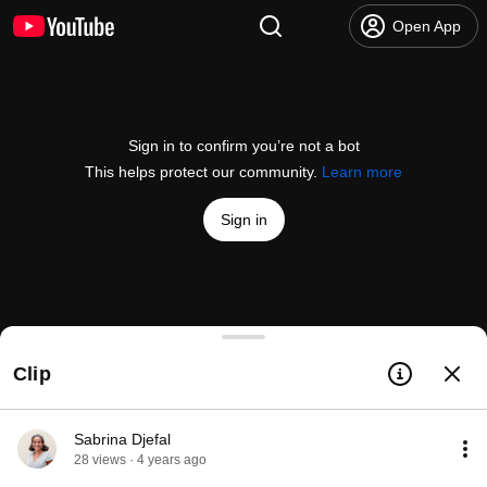
Open App
Sign in to confirm you’re not a bot
This helps protect our community.
Learn more
Sign in
Un entretien avec Cyrille Javary sur Wu wei
Clip
@
fildutao5952
382 likes
10K views
4 years ago
more
Subscribe
Sabrina Djefal
28 views · 4 years ago
Comments
6