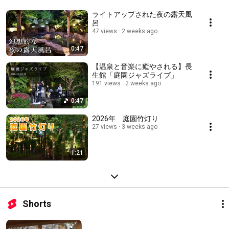
ライトアップされた夜の露天風
呂
47 views
2 weeks ago
0:47
【温泉と音楽に癒やされる】長
生館「庭園ジャズライブ」
191 views
2 weeks ago
0:47
2026年 庭園竹灯り
27 views
3 weeks ago
1:21
Shorts