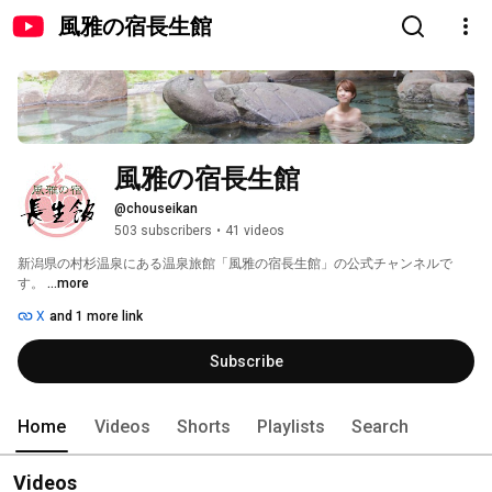
風雅の宿長生館
風雅の宿長生館
@chouseikan
503 subscribers
•
41 videos
新潟県の村杉温泉にある温泉旅館「風雅の宿長生館」の公式チャンネルで
す。 
...more
X
and 1 more link
Subscribe
Home
Videos
Shorts
Playlists
Search
Videos