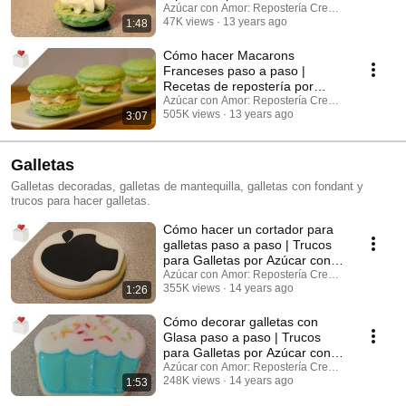
Amor
Azúcar con Amor: Repostería Creativa
47K views
13 years ago
1:48
Cómo hacer Macarons
Franceses paso a paso |
Recetas de repostería por
Azúcar con Amor
Azúcar con Amor: Repostería Creativa
505K views
13 years ago
3:07
Galletas
Galletas decoradas, galletas de mantequilla, galletas con fondant y
trucos para hacer galletas.
Cómo hacer un cortador para
galletas paso a paso | Trucos
para Galletas por Azúcar con
Amor
Azúcar con Amor: Repostería Creativa
355K views
14 years ago
1:26
Cómo decorar galletas con
Glasa paso a paso | Trucos
para Galletas por Azúcar con
Amor
Azúcar con Amor: Repostería Creativa
248K views
14 years ago
1:53