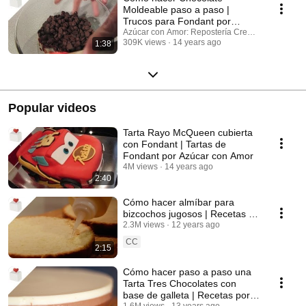
Moldeable paso a paso |
Trucos para Fondant por
Azúcar con Amor
Azúcar con Amor: Repostería Creativa
309K views
14 years ago
1:38
Popular videos
Tarta Rayo McQueen cubierta
con Fondant | Tartas de
Fondant por Azúcar con Amor
4M views
14 years ago
2:40
Cómo hacer almíbar para
bizcochos jugosos | Recetas de
repostería por Azúcar con
2.3M views
12 years ago
Amor
CC
2:15
Cómo hacer paso a paso una
Tarta Tres Chocolates con
base de galleta | Recetas por
1.6M views
13 years ago