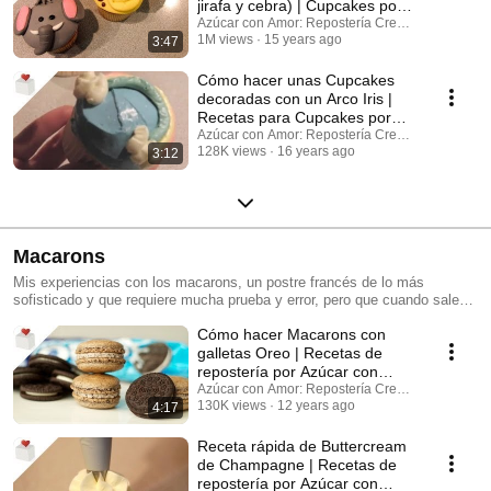
jirafa y cebra) | Cupcakes por
Azúcar con Amor
Azúcar con Amor: Repostería Creativa
1M views
15 years ago
3:47
Cómo hacer unas Cupcakes
decoradas con un Arco Iris |
Recetas para Cupcakes por
Azúcar con Amor
Azúcar con Amor: Repostería Creativa
128K views
16 years ago
3:12
Macarons
Mis experiencias con los macarons, un postre francés de lo más
sofisticado y que requiere mucha prueba y error, pero que cuando salen
bien te hacen muy feliz y además están deliciosos.
Cómo hacer Macarons con
galletas Oreo | Recetas de
repostería por Azúcar con
Amor
Azúcar con Amor: Repostería Creativa
130K views
12 years ago
4:17
Receta rápida de Buttercream
de Champagne | Recetas de
repostería por Azúcar con