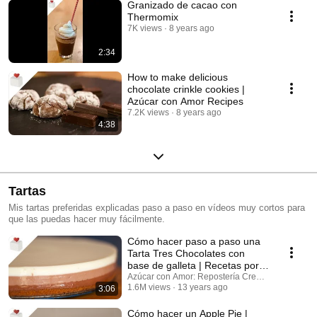
Granizado de cacao con
Thermomix
7K views
8 years ago
2:34
How to make delicious
chocolate crinkle cookies |
Azúcar con Amor Recipes
7.2K views
8 years ago
4:38
Tartas
Mis tartas preferidas explicadas paso a paso en vídeos muy cortos para
que las puedas hacer muy fácilmente.
Cómo hacer paso a paso una
Tarta Tres Chocolates con
base de galleta | Recetas por
Azúcar con Amor
Azúcar con Amor: Repostería Creativa
1.6M views
13 years ago
3:06
Cómo hacer un Apple Pie |