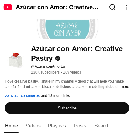
Azúcar con Amor: Creative
Pastry
Azúcar con Amor: Creative 
Pastry
@AzucarconAmorEs
230K subscribers
•
169 videos
I love creative pastry. I share in my channel videos that will help you make 
colorful fondant cakes, biscuits, delicious cupcakes, modeling tricks with 
...more
fondant and much more ... 
azucarconamor.es
and 13 more links
Subscribe
Home
Videos
Playlists
Posts
Search