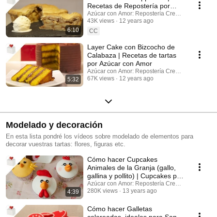
Recetas de Repostería por
Azúcar con Amor
Azúcar con Amor: Repostería Creativa
43K views
12 years ago
6:10
CC
Layer Cake con Bizcocho de
Calabaza | Recetas de tartas
por Azúcar con Amor
Azúcar con Amor: Repostería Creativa
67K views
12 years ago
5:32
Modelado y decoración
En esta lista pondré los vídeos sobre modelado de elementos para
decorar vuestras tartas: flores, figuras etc.
Cómo hacer Cupcakes
Animales de la Granja (gallo,
gallina y pollito) | Cupcakes por
Azúcar con Amor
Azúcar con Amor: Repostería Creativa
280K views
13 years ago
4:39
Cómo hacer Galletas
coloreadas, ideales para San