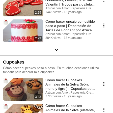
Valentín | Trucos para galletas
por Azúcar con Amor
Azúcar con Amor: Repostería Creativa
144K views
13 years ago
2:25
Cómo hacer encaje comestible
paso a paso | Decoración de
Tartas de Fondant por Azúcar
con Amor
Azúcar con Amor: Repostería Creativa
884K views
13 years ago
2:29
Cupcakes
Cómo hacer cupcakes paso a paso. En muchas ocasiones utilizo
fondant para decorar mis cupcakes
Cómo hacer Cupcakes
Animales de la Selva (león,
mono y tigre ) | Cupcakes por
Azúcar con Amor
Azúcar con Amor: Repostería Creativa
772K views
15 years ago
3:43
Cómo hacer Cupcakes
Animales de la Selva (elefante,