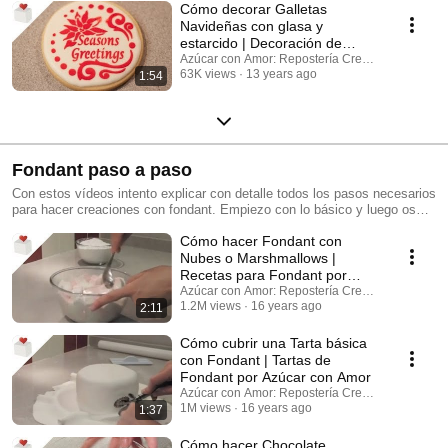
Cómo decorar Galletas
Navideñas con glasa y
estarcido | Decoración de
galletas por Azúcar con Amor
Azúcar con Amor: Repostería Creativa
63K views
13 years ago
1:54
Fondant paso a paso
Con estos vídeos intento explicar con detalle todos los pasos necesarios
para hacer creaciones con fondant. Empiezo con lo básico y luego os
pongo tartas de ejemplo de menor a mayor complejidad.
Cómo hacer Fondant con
Nubes o Marshmallows |
Recetas para Fondant por
Azúcar con Amor
Azúcar con Amor: Repostería Creativa
1.2M views
16 years ago
2:11
Cómo cubrir una Tarta básica
con Fondant | Tartas de
Fondant por Azúcar con Amor
Azúcar con Amor: Repostería Creativa
1M views
16 years ago
1:37
Cómo hacer Chocolate