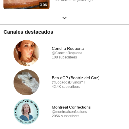
Azúcar con Amor
3:06
Canales destacados
Concha Requena
@ConchaRequena
108 subscribers
Bea dCP (Beatriz del Caz)
@BocadosDivinosYT
42.4K subscribers
Montreal Confections
@montrealconfections
205K subscribers