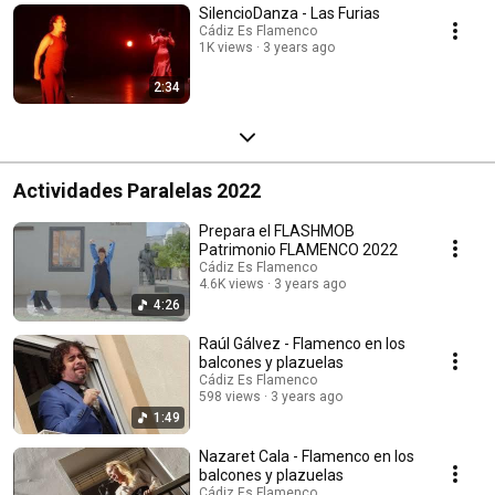
SilencioDanza - Las Furias
Cádiz Es Flamenco
1K views
3 years ago
2:34
Actividades Paralelas 2022
Prepara el FLASHMOB
Patrimonio FLAMENCO 2022
Cádiz Es Flamenco
4.6K views
3 years ago
4:26
Raúl Gálvez - Flamenco en los
balcones y plazuelas
Cádiz Es Flamenco
598 views
3 years ago
1:49
Nazaret Cala - Flamenco en los
balcones y plazuelas
Cádiz Es Flamenco