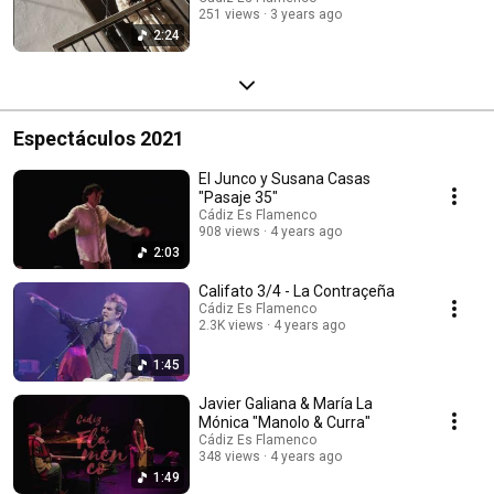
251 views
3 years ago
2:24
Espectáculos 2021
El Junco y Susana Casas
"Pasaje 35"
Cádiz Es Flamenco
908 views
4 years ago
2:03
Califato 3/4 - La Contraçeña
Cádiz Es Flamenco
2.3K views
4 years ago
1:45
Javier Galiana & María La
Mónica "Manolo & Curra"
Cádiz Es Flamenco
348 views
4 years ago
1:49