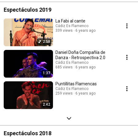
Espectáculos 2019
La Fabi al cante
Cádiz Es Flamenco
339 views
6 years ago
2:58
Daniel Doña Compañía de
Danza - Retrospectiva 2.0
Cádiz Es Flamenco
685 views
6 years ago
1:37
Puntillitas Flamencas
Cádiz Es Flamenco
259 views
6 years ago
2:42
Espectáculos 2018