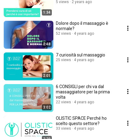
5 views
2 years ago
1:34
Dolore dopo il massaggio è
normale?
52 views
4 years ago
2:48
7 curiosità sul massaggio
25 views
4 years ago
2:01
6 CONSIGLI per chi va dal
massaggiatore per la prima
volta
22 views
4 years ago
3:02
OLISTIC SPACE Perché ho
scelto questo settore?
33 views
4 years ago