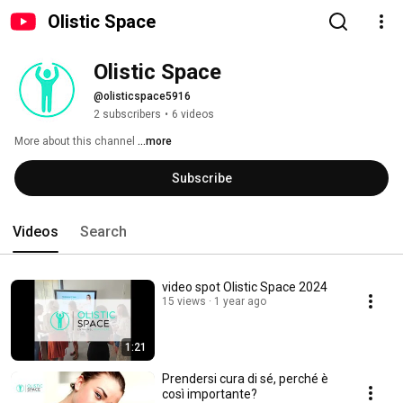
Olistic Space
Olistic Space
@olisticspace5916
2 subscribers
•
6 videos
More about this channel
...more
Subscribe
Videos
Search
video spot Olistic Space 2024
15 views
1 year ago
1:21
Prendersi cura di sé, perché è
così importante?