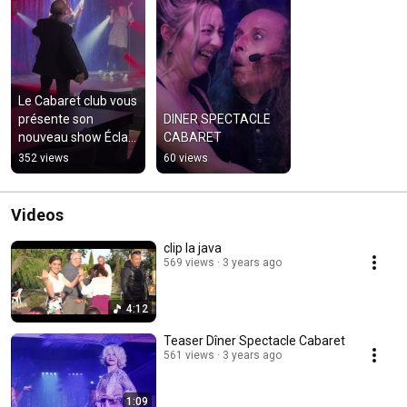
Le Cabaret club vous 
présente son 
DINER SPECTACLE 
nouveau show Éclat ! 
CABARET
✨
352 views
60 views
Videos
clip la java
569 views
3 years ago
4:12
Teaser Dîner Spectacle Cabaret
561 views
3 years ago
1:09