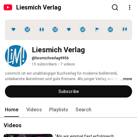
Liesmich Verlag
Liesmich Verlag
@liesmichverlag9956
15 subscribers
•
7 videos
Liesmich ist ein unabhängiger Buchverlag für moderne Belletristik, 
unbekannte AutorInnen und gute Romane. Als junger Verlag aus der 
...more
Buchstadt Leipzig setzen wir auf hohe Qualität, gutes Lektorat und 
intensive Betreuung unserer Autoren. Alle Infos unter http://www.liesmich-
Subscribe
verlag.de oder http://www.facebook.com/Liesmich.Verlag 
Home
Videos
Playlists
Search
Videos
"Als wir einmal fast erfolgreich