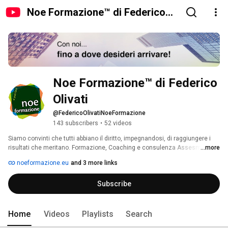
Noe Formazione™ di Federico
Olivati
Noe Formazione™ di Federico 
Olivati
@FedericoOlivatiNoeFormazione
143 subscribers
•
52 videos
Siamo convinti che tutti abbiano il diritto, impegnandosi, di raggiungere i 
risultati che meritano. Formazione, Coaching e consulenza Assesment: gli 
...more
altri vendono corsi, Noi da più di 10 anni offriamo soluzioni! 🎯 ⛳️ 🙌🏻 
noeformazione.eu
and 3 more links
Subscribe
Home
Videos
Playlists
Search