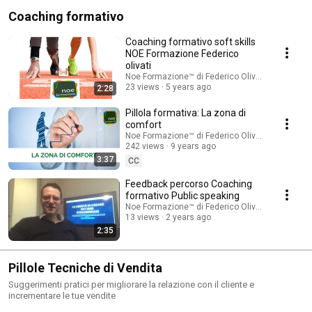
Coaching formativo
Coaching formativo soft skills
NOE Formazione Federico
olivati
Noe Formazione™ di Federico Olivati
23 views
5 years ago
2:28
Pillola formativa: La zona di
comfort
Noe Formazione™ di Federico Olivati
242 views
9 years ago
3:37
CC
Feedback percorso Coaching
formativo Public speaking
Noe Formazione™ di Federico Olivati
13 views
2 years ago
2:35
Pillole Tecniche di Vendita
Suggerimenti pratici per migliorare la relazione con il cliente e
incrementare le tue vendite