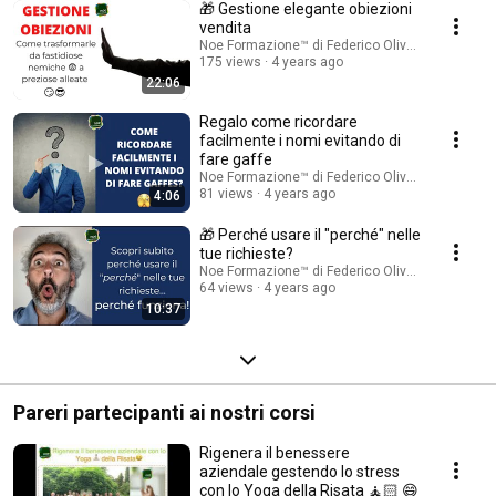
🎁 Gestione elegante obiezioni
vendita
Noe Formazione™ di Federico Olivati
175 views
4 years ago
22:06
Regalo come ricordare
facilmente i nomi evitando di
fare gaffe
Noe Formazione™ di Federico Olivati
81 views
4 years ago
4:06
🎁 Perché usare il "perché" nelle
tue richieste?
Noe Formazione™ di Federico Olivati
64 views
4 years ago
10:37
Pareri partecipanti ai nostri corsi
Rigenera il benessere
aziendale gestendo lo stress
con lo Yoga della Risata 🧘🏻 😄