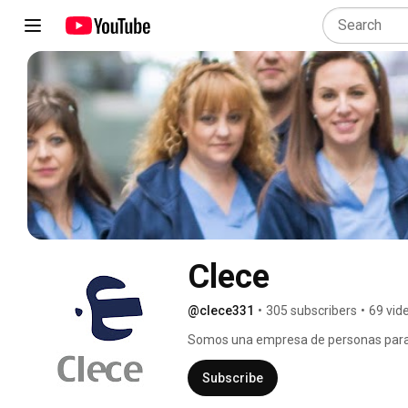
Clece
@clece331
•
305 subscribers
•
69 vid
Somos una empresa de personas para pe
más de 75.000 empleados y nuestro com
más vulnerables 
Subscribe