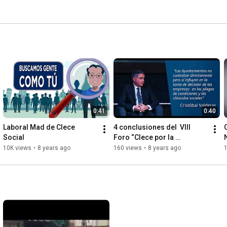
0:41
0:40
Laboral Mad de Clece 
4 conclusiones del  VIII 
Social
Foro “Clece por la 
integración”
10K views
•
8 years ago
160 views
•
8 years ago