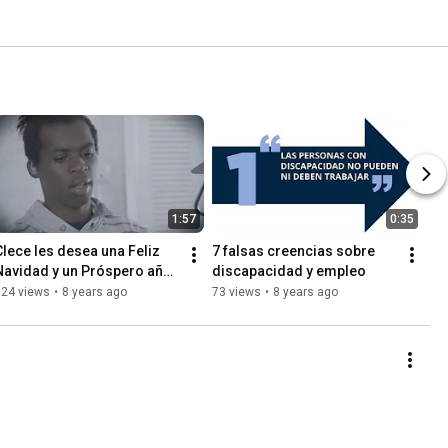
1:57
0:35
Clece les desea una Feliz 
7 falsas creencias sobre 
Navidad y un Próspero año 
discapacidad y empleo
nuevo
124 views
•
8 years ago
73 views
•
8 years ago