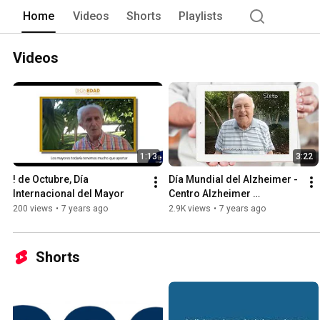
Home
Videos
Shorts
Playlists
Videos
1:13
3:22
! de Octubre, Día 
Día Mundial del Alzheimer - 
Internacional del Mayor
Centro Alzheimer 
Fundación Reina Sofía
200 views
•
7 years ago
2.9K views
•
7 years ago
Shorts