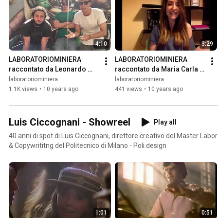
4:10
3:29
LABORATORIOMINIERA 
LABORATORIOMINIERA 
raccontato da Leonardo 
raccontato da Maria Carla 
Grappolini, Rajiv Olivato e 
Rossi Pincelli
laboratoriominiera
laboratoriominiera
Luigi Muraro
1.1K views
•
10 years ago
441 views
•
10 years ago
Luis Ciccognani - Showreel
Play all
40 anni di spot di Luis Ciccognani, direttore creativo del Master Labor
& Copywrititng del Politecnico di Milano - Poli.design
1:01
0:51