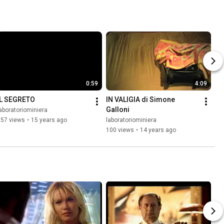
0:59
4:09
IL SEGRETO
IN VALIGIA di Simone 
Galloni
aboratoriominiera
157 views
•
15 years ago
laboratoriominiera
100 views
•
14 years ago