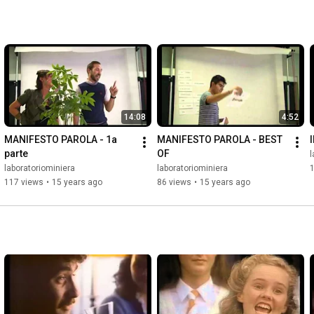
14:08
4:52
MANIFESTO PAROLA - 1a 
MANIFESTO PAROLA - BEST 
parte
OF
l
laboratoriominiera
laboratoriominiera
117 views
•
15 years ago
86 views
•
15 years ago