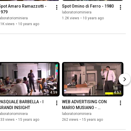
Spot Amaro Ramazzotti - 
Spot Omino di Ferro - 1980
1979
laboratoriominiera
aboratoriominiera
1.2K views
•
10 years ago
21K views
•
10 years ago
4:59
4:57
PASQUALE BARBELLA - I 
WEB ADVERTISING CON 
GRANDI INSIGHT
MARIO MUSIANO - 
COMMUNICATION DESIGNER 
aboratoriominiera
laboratoriominiera
& FOUNDER GREYLAB
733 views
•
15 years ago
262 views
•
15 years ago