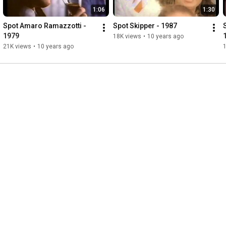
1:06
1:30
Spot Amaro Ramazzotti - 
Spot Skipper - 1987
1979
18K views
•
10 years ago
21K views
•
10 years ago