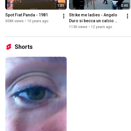
1:01
0:40
Spot Fiat Panda - 1981
Strike me ladies - Angelo 
Duro si becca un calcio 
508K views
•
10 years ago
nelle palle contro la 
113K views
•
12 years ago
violenza sulle donne
Shorts