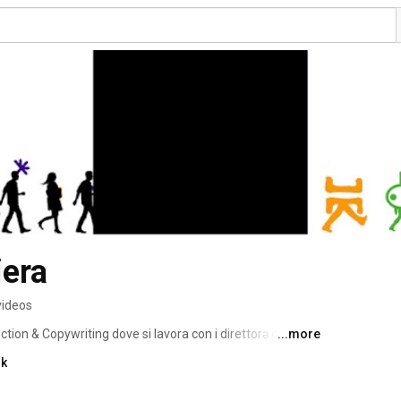
iera
videos
ction & Copywriting dove si lavora con i direttorə creativə 
...more
lano - POLIdesign 
nk