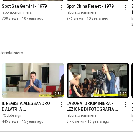
Spot San Gemini - 1979
Spot China Fernet - 1979
laboratoriominiera
laboratoriominiera
708 views
•
10 years ago
976 views
•
10 years ago
l
atorioMiniera
3:51
4:42
IL REGISTA ALESSANDRO 
LABORATORIOMINIERA - 
D'ALATRI A 
LEZIONE DI FOTOGRAFIA 
LABORATORIOMINIERA
CON STEFANO BELLAMOLI
POLI.design
laboratoriominiera
l
445 views
•
15 years ago
3.7K views
•
15 years ago