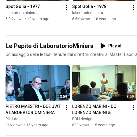
Spot Golia - 1977
Spot Golia - 1978
laboratoriominiera
laboratoriominiera
5.9K views
•
10 years ago
6.6K views
•
10 years ago
Le Pepite di LaboratorioMiniera
Play all
Un assaggio delle lezioni tenute dai direttori creativi al Master Labor
3:59
3:59
PIETRO MAESTRI - DCE JWT 
LORENZO MARINI - DC 
A LABORATORIOMINIERA
LORENZO MARINI & 
ASSOCIATI A 
POLI.design
POLI.design
LABORATORIOMINIERA
916 views
•
15 years ago
803 views
•
15 years ago