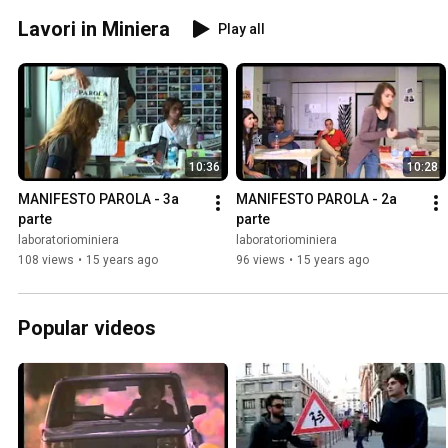
Lavori in Miniera
Play all
10:36
10:28
MANIFESTO PAROLA - 3a 
MANIFESTO PAROLA - 2a 
parte
parte
laboratoriominiera
laboratoriominiera
108 views
•
15 years ago
96 views
•
15 years ago
Popular videos