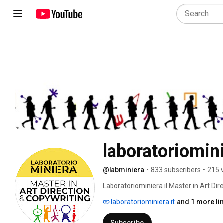
laboratoriomin
@labminiera
•
833 subscribers
•
215 
Laboratoriominiera il Master in Art Dire
in Italia e nel mondo | Politecnico di Mi
laboratoriominiera.it
and 1 more li
Subscribe