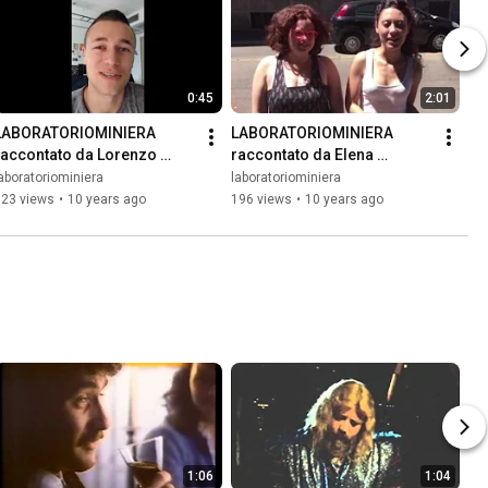
0:45
2:01
LABORATORIOMINIERA 
LABORATORIOMINIERA 
raccontato da Lorenzo 
raccontato da Elena 
Vasilotta
Formaggia e Francesca 
aboratoriominiera
laboratoriominiera
Passalia
123 views
•
10 years ago
196 views
•
10 years ago
1:06
1:04