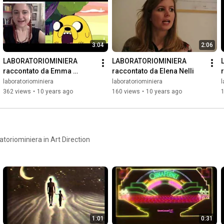
3:04
2:06
LABORATORIOMINIERA 
LABORATORIOMINIERA 
raccontato da Emma 
raccontato da Elena Nelli
Cacciatori
laboratoriominiera
laboratoriominiera
l
362 views
•
10 years ago
160 views
•
10 years ago
atoriominiera in Art Direction
1:01
0:31