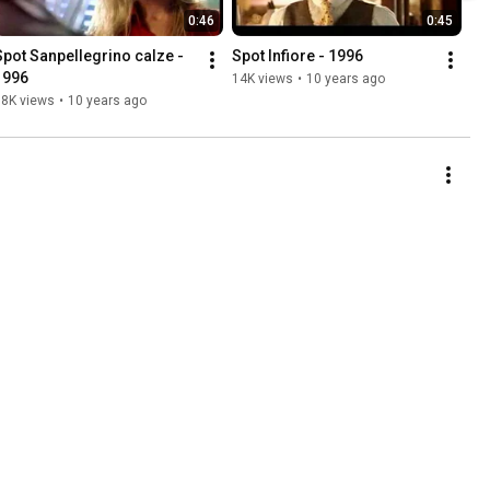
0:46
0:45
Spot Sanpellegrino calze - 
Spot Infiore - 1996
1996
14K views
•
10 years ago
18K views
•
10 years ago