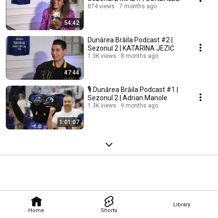
874 views
7 months ago
54:42
Dunărea Brăila Podcast #2 |
Sezonul 2 | KATARINA JEZIĆ
1.3K views
8 months ago
47:44
🎙️ Dunărea Brăila Podcast #1 |
Sezonul 2 | Adrian Manole
1.3K views
9 months ago
1:01:07
Library
Home
Shorts