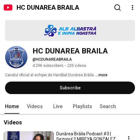
HC DUNAREA BRAILA
HC DUNAREA BRAILA
@HCDUNAREABRAILA
4.29K subscribers
•
220 videos
Canalul oficial al echipei de Handbal Dunărea Brăila. 
...more
Subscribe
Home
Videos
Live
Playlists
Search
Videos
Dunărea Brăila Podcast #3 |
Sezonul 2 MIREYA GONZALEZ