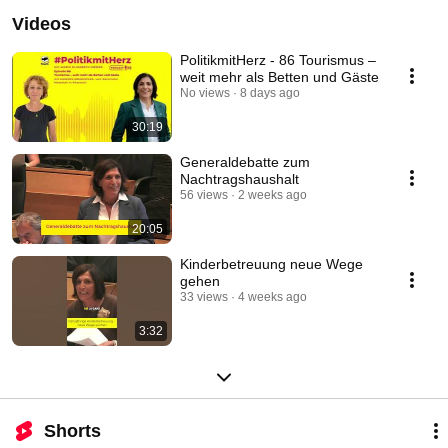
Videos
PolitikmitHerz - 86 Tourismus –
weit mehr als Betten und Gäste
No views
8 days ago
30:19
Generaldebatte zum
Nachtragshaushalt
56 views
2 weeks ago
20:05
Kinderbetreuung neue Wege
gehen
33 views
4 weeks ago
3:32
Shorts