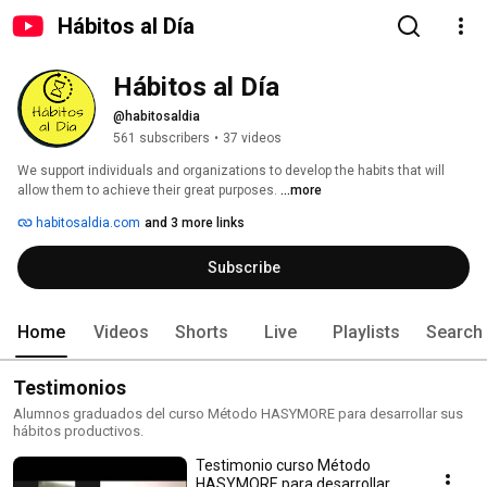
Hábitos al Día
Hábitos al Día
@habitosaldia
561 subscribers
•
37 videos
We support individuals and organizations to develop the habits that will 
allow them to achieve their great purposes. 
...more
habitosaldia.com
and 3 more links
Subscribe
Home
Videos
Shorts
Live
Playlists
Search
Testimonios
Alumnos graduados del curso Método HASYMORE para desarrollar sus
hábitos productivos.
Testimonio curso Método
HASYMORE para desarrollar