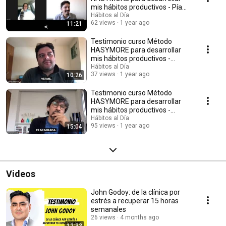
mis hábitos productivos - Pía
Cortez
Hábitos al Día
62 views
1 year ago
11:21
Testimonio curso Método
HASYMORE para desarrollar
mis hábitos productivos -
Rodrigo Jhonson
Hábitos al Día
37 views
1 year ago
10:26
Testimonio curso Método
HASYMORE para desarrollar
mis hábitos productivos -
Eduardo Catalán
Hábitos al Día
95 views
1 year ago
15:04
Videos
John Godoy: de la clínica por
estrés a recuperar 15 horas
semanales
26 views
4 months ago