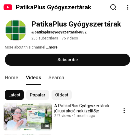
PatikaPlus Gyógyszertárak
PatikaPlus Gyógyszertárak
@patikaplusgyogyszertarak4852
236 subscribers
•
75 videos
More about this channel
...more
Subscribe
Home
Videos
Search
Latest
Popular
Oldest
A PatikaPlus Gyógyszertárak
júliusi akcióinak ízelítője
247 views
1 month ago
1:00