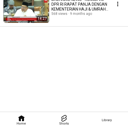
DPR RI RAPAT PANJA DENGAN
KEMENTERIAN HAJI & UMRAH
RI
568 views
9 months ago
14:27
Library
Home
Shorts