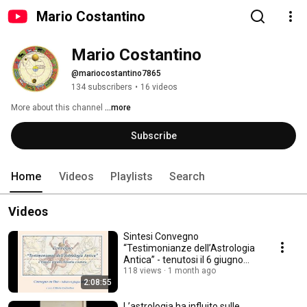
Mario Costantino
Mario Costantino
@mariocostantino7865
134 subscribers
•
16 videos
More about this channel
...more
Subscribe
Home
Videos
Playlists
Search
Videos
Sintesi Convegno
“Testimonianze dell’Astrologia
Antica” - tenutosi il 6 giugno
2026
118 views
1 month ago
2:08:55
L’astrologia ha influito sulle