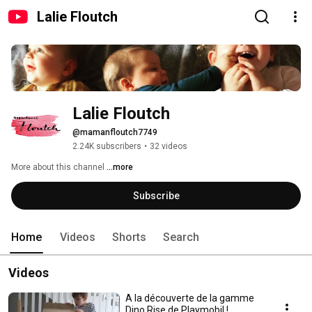
Lalie Floutch
Lalie Floutch
@mamanfloutch7749
2.24K subscribers
•
32 videos
More about this channel
...more
Subscribe
Home
Videos
Shorts
Search
Videos
A la découverte de la gamme
Dino Rise de Playmobil !